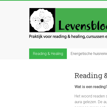
Ga
naar
Levensbloem
inhoud
Praktijk
voor
reading
en
healing
Reading & Healing
Energetische huisreini
Reading 
Wat is een reading
Het woord readen st
aura gelezen. De au