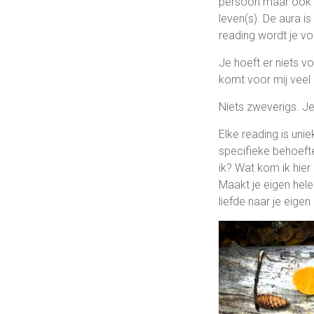
persoon maar ook m
leven(s). De aura i
reading wordt je vo
Je hoeft er niets v
komt voor mij veel b
Niets zweverigs. Je 
Elke reading is unie
specifieke behoefte
ik? Wat kom ik hier 
Maakt je eigen hele
liefde naar je eigen 