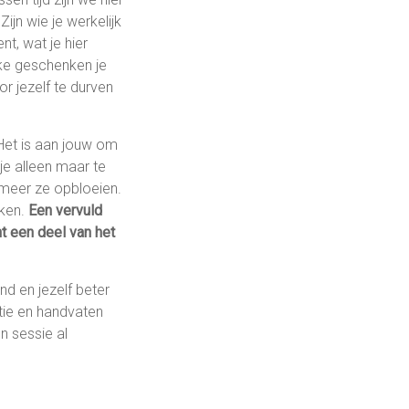
ijn wie je werkelijk
nt, wat je hier
lke geschenken je
r jezelf te durven
Het is aan jouw om
je alleen maar te
 meer ze opbloeien.
jken.
Een vervuld
nt een deel van het
ind en jezelf beter
atie en handvaten
n sessie al