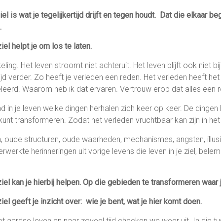
iel is wat je tegelijkertijd drijft en tegen houdt. Dat die elkaar b
.
iel helpt je om los te laten.
eling. Het leven stroomt niet achteruit. Het leven blijft ook niet bi
ijd verder. Zo heeft je verleden een reden. Het verleden heeft he
leerd. Waarom heb ik dat ervaren. Vertrouw erop dat alles een r
d in je leven welke dingen herhalen zich keer op keer. De dingen 
 kunt transformeren. Zodat het verleden vruchtbaar kan zijn in he
 oude structuren, oude waarheden, mechanismes, angsten, illusie
werkte herinneringen uit vorige levens die leven in je ziel, belem
ziel kan je hierbij helpen. Op die gebieden te transformeren waar 
iel geeft je inzicht over: wie je bent, wat je hier komt doen.
t aardse leven en naar zoveel tijd checken we weer uit. In die tus