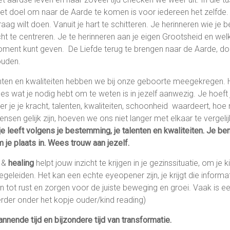
et doel om naar de Aarde te komen is voor iedereen het zelfde. Z
aag wilt doen. Vanuit je hart te schitteren. Je herinneren wie je be
t te centreren. Je te herinneren aan je eigen Grootsheid en we
ment kunt geven. De Liefde terug te brengen naar de Aarde, doo
houden.
achten en kwaliteiten hebben we bij onze geboorte meegekregen. 
les wat je nodig hebt om te weten is in jezelf aanwezig. Je hoeft 
r je je kracht, talenten, kwaliteiten, schoonheid waardeert, hoe
nsen gelijk zijn, hoeven we ons niet langer met elkaar te vergeli
je leeft volgens je bestemming, je talenten en kwaliteiten. Je be
 je plaats in. Wees trouw aan jezelf.
&
healing
helpt jouw inzicht te krijgen in je gezinssituatie, om je k
begeleiden. Het kan een echte eyeopener zijn, je krijgt die inform
en tot rust en zorgen voor de juiste beweging en groei. Vaak is ee
rder onder het kopje ouder/kind reading)
nnende tijd en bijzondere tijd van transformatie.