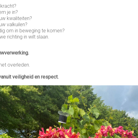
 kracht?
em je in?
uw kwaliteiten?
uw valkuilen?
dig om in beweging te komen?
we richting in wilt slaan.
uwverwerking.
met overleden.
vanuit veiligheid en respect.