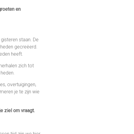
egroeten en
j gisteren staan. De
t heden gecreëerd.
eden heeft.
herhalen zich tot
t heden.
s, overtuigingen,
meren je te zijn wie
je ziel om vraagt.
sen tijd zijn we hier