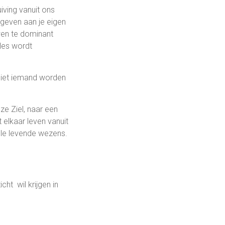
ving vanuit ons
 geven aan je eigen
wen te dominant
lles wordt
 Niet iemand worden
ze Ziel, naar een
 elkaar leven vanuit
lle levende wezens.
cht wil krijgen in