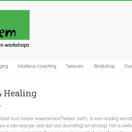
ging
Intuïtieve coaching
Tarieven.
Workshop
Ove
& Healing
?
aat voor helder waarnemen(“helder zien”). In een reading wordt 
ra is een energie veld dat ons doordringt en omringt. Het is ve