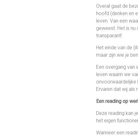
Overal gaat de bez
hoofd (denken en eg
leven. Van een waa
geweest. Het is nu 
transparant!
Het einde van de (i
maar zijn wie je ben
Een overgang van ee
leven waarin we van
onvoorwaardelijke 
Ervaren dat wij als
Een reading op wer
Deze reading kan je 
het eigen function
Wanneer een readin