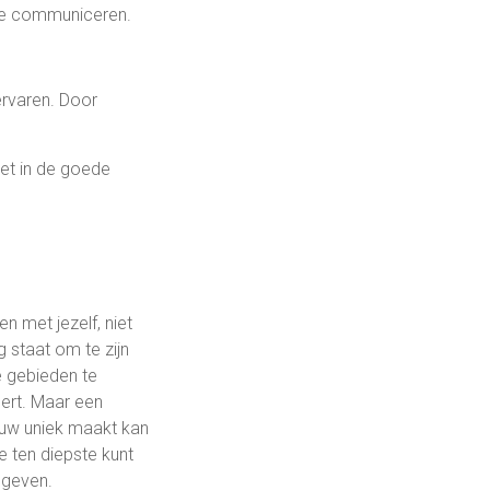
te communiceren.
ervaren. Door
zet in de goede
en met jezelf, niet
g staat om te zijn
e gebieden te
dert. Maar een
jouw uniek maakt kan
e ten diepste kunt
 geven.