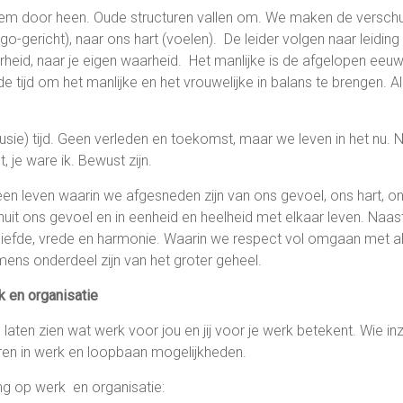
em door heen. Oude structuren vallen om. We maken de verschui
o-gericht), naar ons hart (voelen). De leider volgen naar leiding
rheid, naar je eigen waarheid. Het manlijke is de afgelopen eeu
de tijd om het manlijke en het vrouwelijke in balans te brengen. A
llusie) tijd. Geen verleden en toekomst, maar we leven in het nu.
t, je ware ik. Bewust zijn.
n leven waarin we afgesneden zijn van ons gevoel, ons hart, on
uit ons gevoel en in eenheid en heelheid met elkaar leven. Naast
liefde, vrede en harmonie. Waarin we respect vol omgaan met a
 mens onderdeel zijn van het groter geheel.
k en organisatie
laten zien wat werk voor jou en jij voor je werk betekent. Wie inzi
eren in werk en loopbaan mogelijkheden.
g op werk en organisatie: