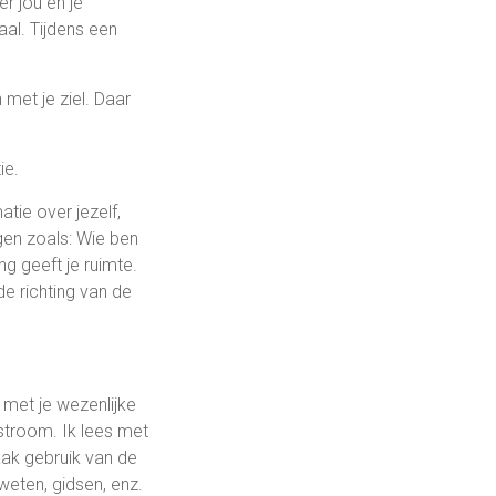
r jou en je
aal. Tijdens een
 met je ziel. Daar
ie.
atie over jezelf,
gen zoals: Wie ben
ng geeft je ruimte.
e richting van de
 met je wezenlijke
stroom. Ik lees met
aak gebruik van de
-weten, gidsen, enz.