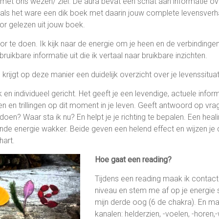
et ons wezen/ ziel. De aura bevat een schat aan informatie ove
s als het ware een dik boek met daarin jouw complete levensverh
or gelezen uit jouw boek.
oor te doen. Ik kijk naar de energie om je heen en de verbindingen
ruikbare informatie uit die ik vertaal naar bruikbare inzichten.
krijgt op deze manier een duidelijk overzicht over je levenssituat
k en individueel gericht. Het geeft je een levendige, actuele inform
n en trillingen op dit moment in je leven. Geeft antwoord op vra
doen? Waar sta ik nu? En helpt je je richting te bepalen. Een heali
nde energie wakker. Beide geven een helend effect en wijzen je d
hart.
Hoe gaat een reading?
Tijdens een reading maak ik contact
niveau en stem me af op je energie 
mijn derde oog (6 de chakra). En m
kanalen: helderzien, -voelen, -horen,