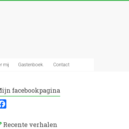
r mij
Gastenboek.
Contact
ijn facebookpagina
F
a
ce
Recente verhalen