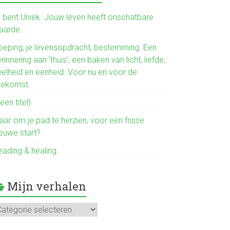
b
o
ij bent Uniek. Jouw leven heeft onschatbare
aarde.
ok
oeping, je levensopdracht, bestemming. Een
rinnering aan ’thuis’, een baken van licht, liefde,
eelheid en eenheid. Voor nu en voor de
oekomst.
een titel)
aar om je pad te herzien, voor een frisse
ieuwe start?
eading & healing.
Mijn verhalen
jn
rhalen