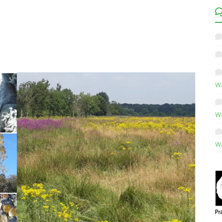
w
w
w