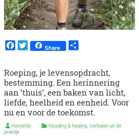
F
T
D
Share
a
wi
el
ce
tt
e
Roeping, je levensopdracht,
b
er
n
bestemming. Een herinnering
o
aan ’thuis’, een baken van licht,
ok
liefde, heelheid en eenheid. Voor
nu en voor de toekomst.
Henriëtte
Reading & healing
,
Verhalen uit de
praktijk