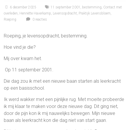
6 december 2025
11 september 2001
,
bestemming
,
Contact met
overleden
,
Henriëtte Haverkamp
,
Levensopdracht
,
Praktijk Levensbloem
,
Roeping
0 reacties
Roeping, je levensopdracht, bestemming.
Hoe vind je die?
Mij over kwam het.
Op 11 september 2001.
Die dag zou ik met een nieuwe baan starten als leerkracht
op een basisschool.
Ik werd wakker met een pijnlijke rug. Met moeite probeerde
ik mij klaar te maken voor deze nieuwe dag. Dit ging niet,
door de pijn kon ik mij nauwelijks bewegen. Mijn nieuwe
baan als leerkracht kon die dag niet van start gaan.