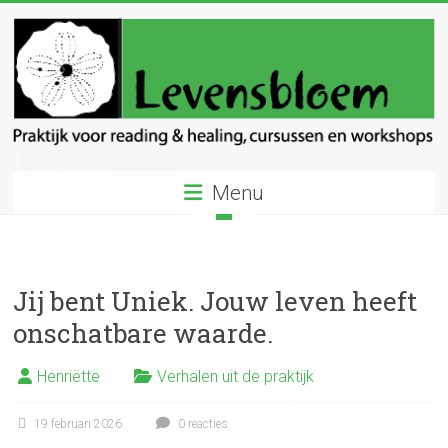
Ga
naar
inhoud
Levensbloem
Menu
Praktijk
voor
reading
en
Jij bent Uniek. Jouw leven heeft
healing
onschatbare waarde.
Henriëtte
Verhalen uit de praktijk
19 februari 2026
0 reacties