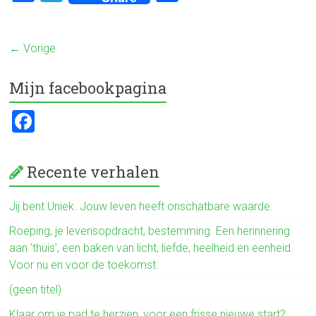
a
wi
el
ce
tt
e
← Vorige
b
er
n
o
Mijn facebookpagina
ok
F
a
ce
Recente verhalen
b
o
Jij bent Uniek. Jouw leven heeft onschatbare waarde.
ok
Roeping, je levensopdracht, bestemming. Een herinnering
aan ’thuis’, een baken van licht, liefde, heelheid en eenheid.
Voor nu en voor de toekomst.
(geen titel)
Klaar om je pad te herzien, voor een frisse nieuwe start?