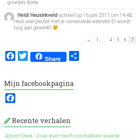
groetjes Annie
Heidi Heusinkveld
schreef op
16 juni 2017
om
14:48
Wis
...
Heel veel plezier met je vernieuwde website! Er wordt
dez
nog aan gewerkt
met
Navigatie
←
1
...
4
5
6
7
door
de
F
T
D
Share
gastenboek-
a
wi
el
lijst
ce
tt
e
Mijn facebookpagina
b
er
n
o
F
ok
a
ce
Recente verhalen
b
o
Jij bent Uniek. Jouw leven heeft onschatbare waarde.