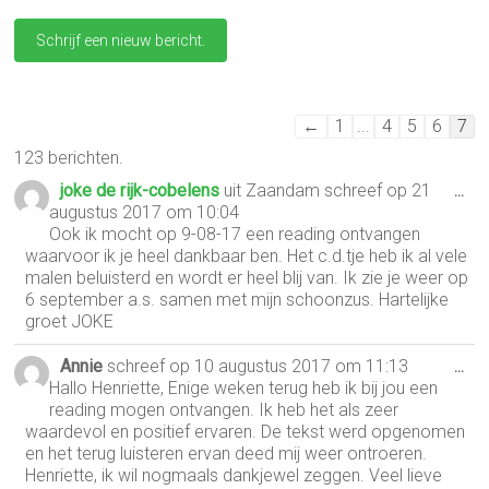
Navigatie
←
1
...
4
5
6
7
door
123 berichten.
de
joke de rijk-cobelens
uit
Zaandam
gastenboek-
schreef op
21
Wis
...
augustus 2017
om
10:04
lijst
dez
Ook ik mocht op 9-08-17 een reading ontvangen
met
waarvoor ik je heel dankbaar ben. Het c.d.tje heb ik al vele
malen beluisterd en wordt er heel blij van. Ik zie je weer op
6 september a.s. samen met mijn schoonzus. Hartelijke
groet JOKE
Annie
schreef op
10 augustus 2017
om
11:13
Wis
...
Hallo Henriette, Enige weken terug heb ik bij jou een
dez
reading mogen ontvangen. Ik heb het als zeer
met
waardevol en positief ervaren. De tekst werd opgenomen
en het terug luisteren ervan deed mij weer ontroeren.
Henriette, ik wil nogmaals dankjewel zeggen. Veel lieve