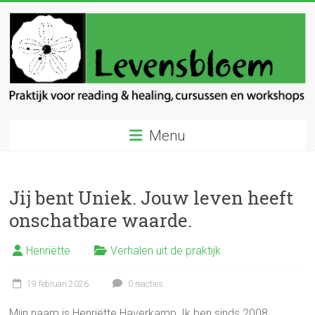
Ga
naar
inhoud
Levensbloem
Menu
Praktijk
voor
reading
Jij bent Uniek. Jouw leven heeft
en
onschatbare waarde.
healing
Henriëtte
Verhalen uit de praktijk
19 februari 2026
0 reacties
Mijn naam is Henriëtte Haverkamp, Ik ben sinds 2008