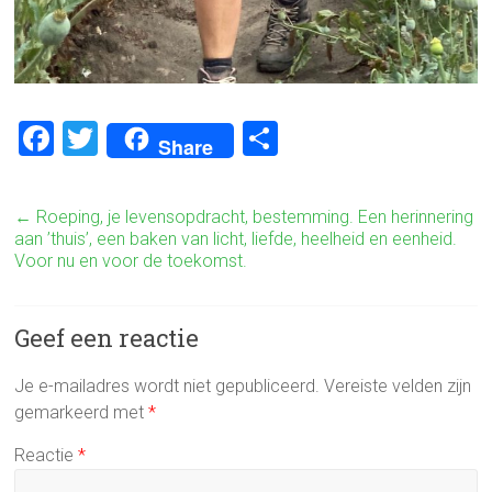
F
T
D
Share
a
wi
el
ce
tt
e
←
Roeping, je levensopdracht, bestemming. Een herinnering
b
er
n
aan ’thuis’, een baken van licht, liefde, heelheid en eenheid.
Voor nu en voor de toekomst.
o
ok
Geef een reactie
Je e-mailadres wordt niet gepubliceerd.
Vereiste velden zijn
gemarkeerd met
*
Reactie
*