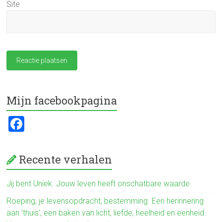
Site
Mijn facebookpagina
F
a
ce
Recente verhalen
b
o
Jij bent Uniek. Jouw leven heeft onschatbare waarde.
ok
Roeping, je levensopdracht, bestemming. Een herinnering
aan ’thuis’, een baken van licht, liefde, heelheid en eenheid.