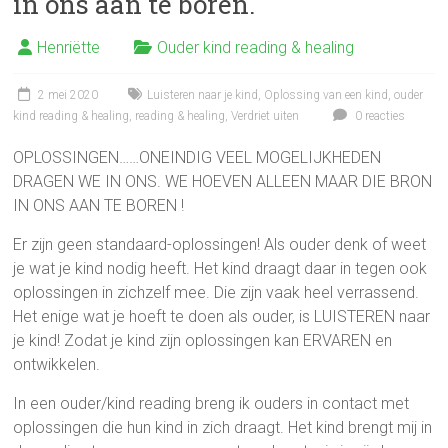
in ons aan te boren.
Henriëtte
Ouder kind reading & healing
2 mei 2020
Luisteren naar je kind
,
Oplossing van een kind
,
ouder
kind reading & healing
,
reading & healing
,
Verdriet uiten
0 reacties
OPLOSSINGEN……ONEINDIG VEEL MOGELIJKHEDEN
DRAGEN WE IN ONS. WE HOEVEN ALLEEN MAAR DIE BRON
IN ONS AAN TE BOREN !
Er zijn geen standaard-oplossingen! Als ouder denk of weet
je wat je kind nodig heeft. Het kind draagt daar in tegen ook
oplossingen in zichzelf mee. Die zijn vaak heel verrassend.
Het enige wat je hoeft te doen als ouder, is LUISTEREN naar
je kind! Zodat je kind zijn oplossingen kan ERVAREN en
ontwikkelen.
In een ouder/kind reading breng ik ouders in contact met
oplossingen die hun kind in zich draagt. Het kind brengt mij in