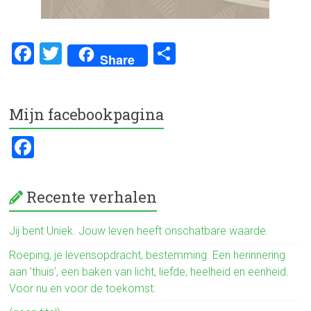
F
T
D
Share
a
wi
el
ce
tt
e
Mijn facebookpagina
b
er
n
o
F
ok
a
ce
Recente verhalen
b
o
Jij bent Uniek. Jouw leven heeft onschatbare waarde.
ok
Roeping, je levensopdracht, bestemming. Een herinnering
aan ’thuis’, een baken van licht, liefde, heelheid en eenheid.
Voor nu en voor de toekomst.