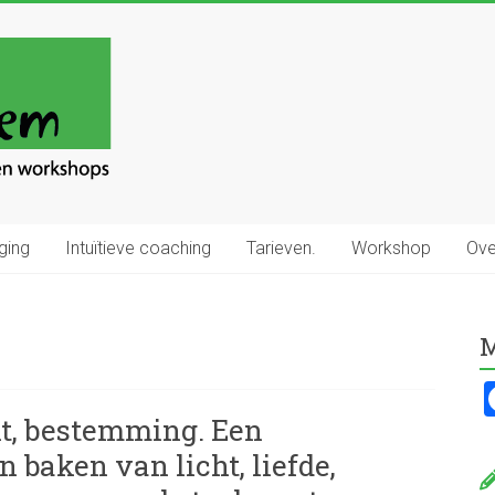
ging
Intuïtieve coaching
Tarieven.
Workshop
Ove
M
ht, bestemming. Een
n baken van licht, liefde,