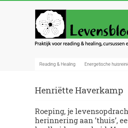
Ga
naar
Levensbloem
inhoud
Praktijk
voor
reading
en
healing
Reading & Healing
Energetische huisreini
Henriëtte Haverkamp
Roeping, je levensopdrac
herinnering aan ’thuis’, ee