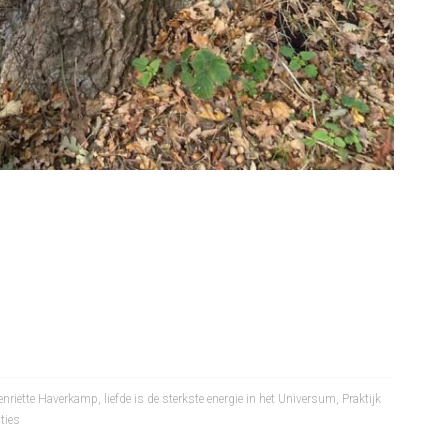
enriëtte Haverkamp
,
liefde is de sterkste energie in het Universum
,
Praktijk
ties