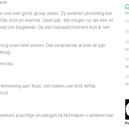
auw.
e met een grote groep zielen. Zij verlieten plotseling hun
fde, licht en warmte. Geen pijn. We stegen op als één, er
 wat ons begeleide. Op een bepaald moment kon ik niet
 nog even heel sereen. Dat veranderde al snel de pijn
w
terug.
beroep.
w
w
rinnering aan ’thuis’, een baken van licht, liefde,
omst.
.
werkers prachtige ervaringen bij het helpen v anderen hun