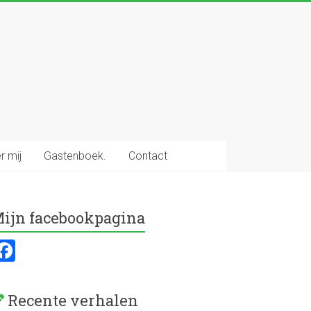
r mij
Gastenboek.
Contact
ijn facebookpagina
F
a
ce
Recente verhalen