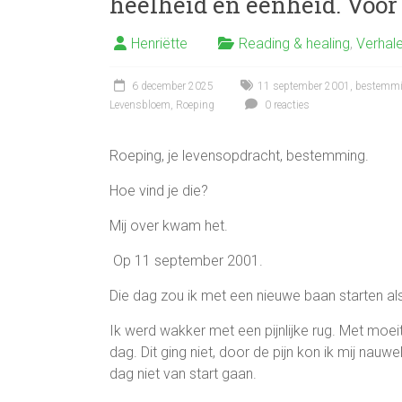
heelheid en eenheid. Voor
Henriëtte
Reading & healing
,
Verhale
6 december 2025
11 september 2001
,
bestemm
Levensbloem
,
Roeping
0 reacties
Roeping, je levensopdracht, bestemming.
Hoe vind je die?
Mij over kwam het.
Op 11 september 2001.
Die dag zou ik met een nieuwe baan starten al
Ik werd wakker met een pijnlijke rug. Met moe
dag. Dit ging niet, door de pijn kon ik mij nauw
dag niet van start gaan.