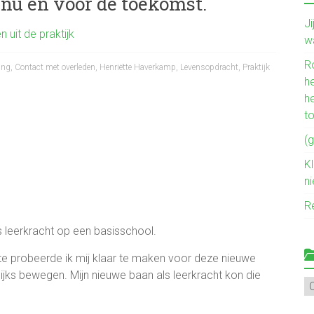
 nu en voor de toekomst.
J
n uit de praktijk
w
R
ing
,
Contact met overleden
,
Henriëtte Haverkamp
,
Levensopdracht
,
Praktijk
he
h
t
(g
Kl
n
R
s leerkracht op een basisschool.
ite probeerde ik mij klaar te maken voor deze nieuwe
elijks bewegen. Mijn nieuwe baan als leerkracht kon die
Mi
ve