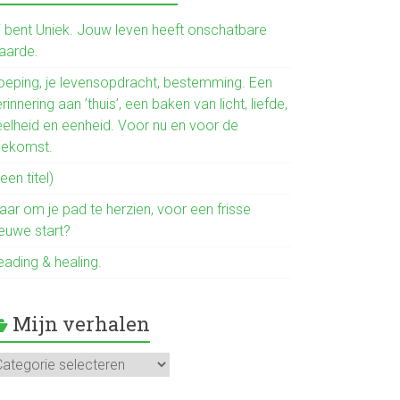
b
o
ij bent Uniek. Jouw leven heeft onschatbare
aarde.
ok
oeping, je levensopdracht, bestemming. Een
rinnering aan ’thuis’, een baken van licht, liefde,
eelheid en eenheid. Voor nu en voor de
oekomst.
een titel)
aar om je pad te herzien, voor een frisse
ieuwe start?
eading & healing.
Mijn verhalen
jn
rhalen