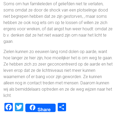
Soms om hun familieleden of geliefden niet te verlaten,
soms omdat ze door de shock van een plotselinge dood
niet begrepen hebben dat ze zijn gestorven, , maar soms
hebben ze ook nog iets om op te lossen of willen ze zich
ergens voor wreken, of dat angst hun weer houdt: omdat ze
b.v. denken dat ze het niet waard zijn om naar het licht te
gaan.
Zielen kunnen zo eeuwen lang rond dolen op aarde, want
hoe langer ze hier zijn, hoe moeilijker het is om weg te gaan.
Ze hebben zich zo zeer geconcentreerd op de aarde en het
leven erop dat ze de lichtniveaus niet meer kunnen
waarnemen of er bang voor zijn geworden. Ze kunnen
alleen nog in contact treden met mensen. Daarom kunnen
wij als bemiddelaars optreden en ze de weg wijzen naar het
licht.
F
T
D
Share
a
wi
el