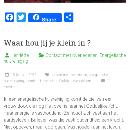
F
T
D
Share
a
wi
el
ce
tt
e
Waar hou jij je klein in ?
b
er
n
o
Henriëtte
Contact met overledenen
,
Energetische
ok
huisreiniging
18 februari 2022
contact met overledenen
,
energetische
huisreiniging
,
Henriëtte Haverkamp
,
Praktijk Levensbloem
0
reacties
In een energetische huisreiniging komt de ziel van een
vrouw door, die nog niet over is naar het Goddelijke licht.
Haar energie is vasthoudend. Ze houdt zich vast aan het
aardseleven. Bij leven was die vasthoudendheid een kracht.
Niet opgeven, maar doorgaan. Vasthouden aan het leven,