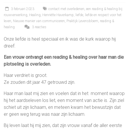
3 februari 2023
contact met overledenen
,
een reading & healing bij
rouwverwerking
,
Healing
,
Henriëtte Haverkamp
,
liefde
,
liefde en respect voor het
leven
,
Nieuwe manier van communiceren
,
Praktijk Levensbloem
,
reading &
healing
3 reacties
Onze liefde is heel speciaal en ik was de kurk waarop hij
dreef.
Een vrouw ontvangt een reading & healing over haar man die
plotseling is overleden.
Haar verdriet is groot.
Ze zouden dit jaar 47 getrouwd zijn.
Haar man laat mij zien en voelen dat in het moment waarop
hij het aardseleven los liet, een moment van actie is. Zijn ziel
schiet uit zijn lichaam, en meteen kwam het bewustzijn dat
er geen weg terug was naar zijn lichaam.
Bij leven laat hij mij zien, dat zijn vrouw vanaf de aller eerste