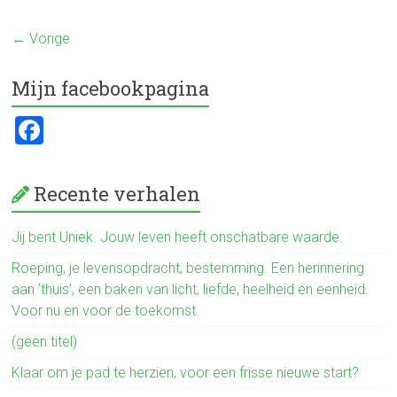
ce
tt
e
← Vorige
b
er
n
o
Mijn facebookpagina
ok
F
a
ce
Recente verhalen
b
o
Jij bent Uniek. Jouw leven heeft onschatbare waarde.
ok
Roeping, je levensopdracht, bestemming. Een herinnering
aan ’thuis’, een baken van licht, liefde, heelheid en eenheid.
Voor nu en voor de toekomst.
(geen titel)
Klaar om je pad te herzien, voor een frisse nieuwe start?