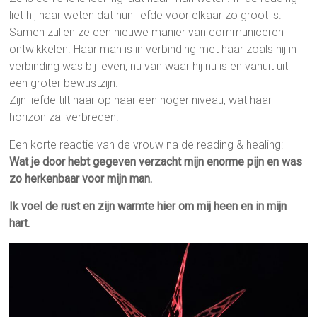
liet hij haar weten dat hun liefde voor elkaar zo groot is.
Samen zullen ze een nieuwe manier van communiceren
ontwikkelen. Haar man is in verbinding met haar zoals hij in
verbinding was bij leven, nu van waar hij nu is en vanuit uit
een groter bewustzijn.
Zijn liefde tilt haar op naar een hoger niveau, wat haar
horizon zal verbreden.
Een korte reactie van de vrouw na de reading & healing:
Wat je door hebt gegeven verzacht mijn enorme pijn en was
zo herkenbaar voor mijn man.
Ik voel de rust en zijn warmte hier om mij heen en in mijn
hart.