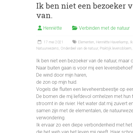
Ik ben niet een bezoeker 
b
er
n
van.
o
ok
Henriëtte
Verbinden met de natuur
17 mei 2021
Elementen
,
Henriëtte Haverkamp
,
I
Natuurwezens
,
Onderdeel van de natuur
,
Praktijk.levensbloem
Ik ben niet een bezoeker van de natuur, maar 
Naar buiten gaan is voor mij een levensbehoef
De wind door mijn haren,
de zon op mijn huid.
Vogels die fluiten een lieveheersbeestje op e
De bomen die mij liefdevol omhelzen met hun ta
stroomt in de rivier. Het water dat mij zuivert
samen zijn met de elementalen, de natuurwezens
verwondering.
Ik ervaar zo een diepe verbondenheid met het w
die het web van het leven mij geeft. Haar schoon