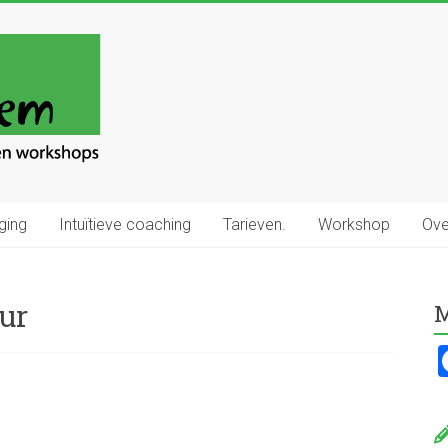
ging
Intuïtieve coaching
Tarieven.
Workshop
Ove
ur
M