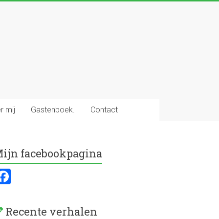
r mij
Gastenboek.
Contact
ijn facebookpagina
F
a
ce
Recente verhalen