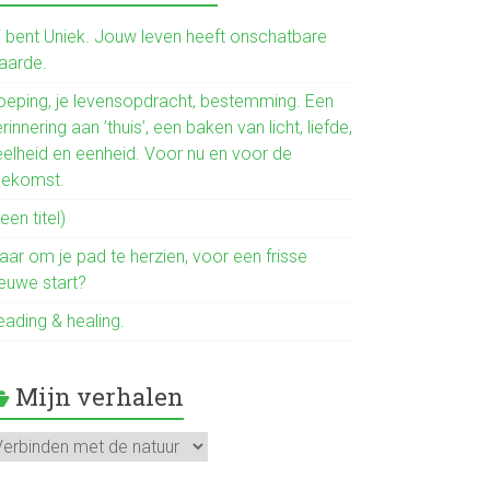
b
o
ij bent Uniek. Jouw leven heeft onschatbare
aarde.
ok
oeping, je levensopdracht, bestemming. Een
rinnering aan ’thuis’, een baken van licht, liefde,
eelheid en eenheid. Voor nu en voor de
oekomst.
een titel)
aar om je pad te herzien, voor een frisse
ieuwe start?
eading & healing.
Mijn verhalen
jn
rhalen