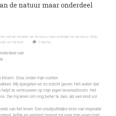
van de natuur maar onderdeel
k ben niet een bezoeker van de natuur maar onderdeel van de natuur
,
liefde
,
,
web van het leven
0 reacties
onderdeel van.
te.
en bloem. Gras onder mijn voeten.
kken. Mij spiegelen en zo inzicht geven. Het water dat
 en helpt te vertrouwen op mijn eigen levensstroom. Het
. Die mij leren om nog beter te zien, als een kind vol
eb van het leven. Een onuitputtelijke bron van inspiratie
heid, liefde en wijsheid, brengt mij naar mijn eigen hart.