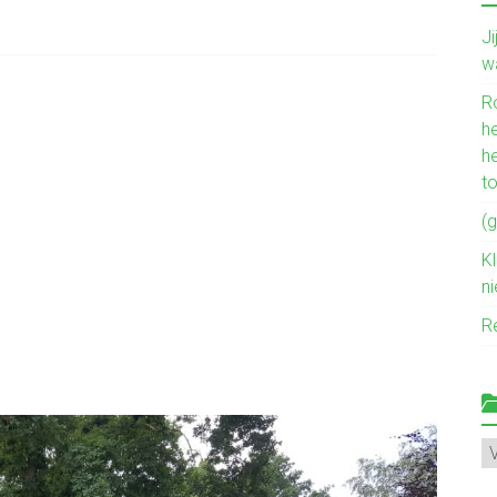
J
w
R
he
h
t
(g
Kl
n
R
Mi
ve