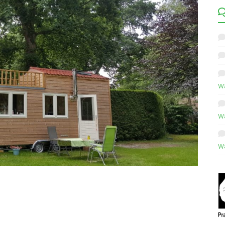
w
w
w