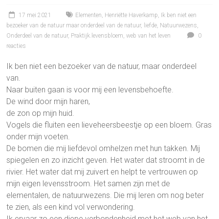
17 mei 2021
Elementen
,
Henriëtte Haverkamp
,
Ik ben niet een
bezoeker van de natuur maar onderdeel van de natuur
,
liefde
,
Natuurwezens
,
Onderdeel van de natuur
,
Praktijk.levensbloem
,
web van het leven
0
reacties
Ik ben niet een bezoeker van de natuur, maar onderdeel
van.
Naar buiten gaan is voor mij een levensbehoefte.
De wind door mijn haren,
de zon op mijn huid.
Vogels die fluiten een lieveheersbeestje op een bloem. Gras
onder mijn voeten.
De bomen die mij liefdevol omhelzen met hun takken. Mij
spiegelen en zo inzicht geven. Het water dat stroomt in de
rivier. Het water dat mij zuivert en helpt te vertrouwen op
mijn eigen levensstroom. Het samen zijn met de
elementalen, de natuurwezens. Die mij leren om nog beter
te zien, als een kind vol verwondering.
Ik ervaar zo een diepe verbondenheid met het web van het