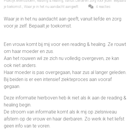
Praktijk.levensbloem
,
reading & healing
,
vanuit Liefde en zorg voor jezelf. Bepaald
je toekomst.
,
Waar je in het nu aandacht aangeeft
4 reacties
Waar je in het nu aandacht aan geeft, vanuit liefde en zorg
voor je zelf. Bepaalt je toekomst.
Een vrouw komt bij mij voor een reading & healing. Ze rouwt
om haar moeder en zus.
Aan het rouwen wil ze zich nu volledig overgeven, ze kan
ook niet anders.
Haar moeder is pas overgegaan, haar zus al langer geleden.
Bij beiden is er een intensief ziekteproces aan vooraf
gegaan.
Deze informatie hierboven heb ik niet als ik aan de reading &
healing begin.
De stroom van informatie komt als ik mij op zielsniveau
afstem op de vrouw en haar dierbaren. Zo werk ik het liefst
geen info van te voren.