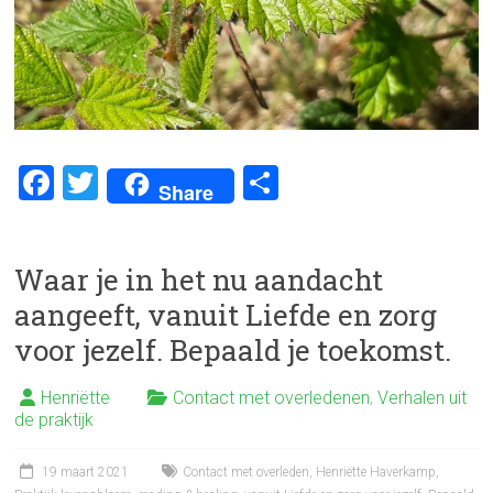
F
T
D
Share
a
wi
el
ce
tt
e
Waar je in het nu aandacht
b
er
n
aangeeft, vanuit Liefde en zorg
o
voor jezelf. Bepaald je toekomst.
ok
Henriëtte
Contact met overledenen
,
Verhalen uit
de praktijk
19 maart 2021
Contact met overleden
,
Henriëtte Haverkamp
,