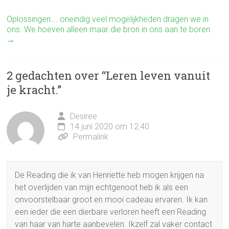
b
er
n
o
Oplossingen…..oneindig veel mogelijkheden dragen we in
ons. We hoeven alleen maar die bron in ons aan te boren.
ok
→
2 gedachten over “
Leren leven vanuit
je kracht.
”
Desiree
14 juni 2020 om 12:40
Permalink
De Reading die ik van Henriette heb mogen krijgen na
het overlijden van mijn echtgenoot heb ik als een
onvoorstelbaar groot en mooi cadeau ervaren. Ik kan
een ieder die een dierbare verloren heeft een Reading
van haar van harte aanbevelen. Ikzelf zal vaker contact