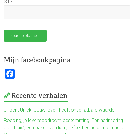
Site
Mijn facebookpagina
F
a
ce
Recente verhalen
b
o
Jij bent Uniek. Jouw leven heeft onschatbare waarde.
ok
Roeping, je levensopdracht, bestemming. Een herinnering
aan ’thuis’, een baken van licht, liefde, heelheid en eenheid.