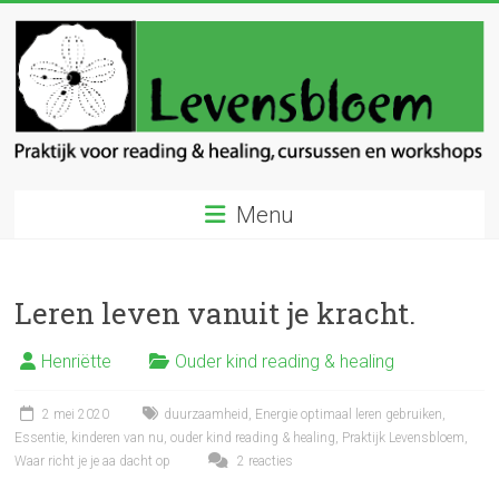
Ga
naar
inhoud
Levensbloem
Menu
Praktijk
voor
reading
Leren leven vanuit je kracht.
en
healing
Henriëtte
Ouder kind reading & healing
2 mei 2020
duurzaamheid
,
Energie optimaal leren gebruiken
,
Essentie
,
kinderen van nu
,
ouder kind reading & healing
,
Praktijk Levensbloem
,
Waar richt je je aa dacht op
2 reacties