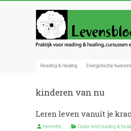
Ga
naar
Levensbloem
inhoud
Praktijk
voor
reading
en
healing
Reading & Healing
Energetische huisreini
kinderen van nu
Leren leven vanuit je krac
Henriëtte
Ouder kind reading & heal