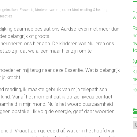
J
en gebruiken
,
Essentie
,
kinderen van nu
,
ouder kind reading & healing
,
reacties
w
R
gelijking daarmee beslaat ons Aardse leven niet meer dan
he
der belangrijk of groots.
h
herinneren ons hier aan. De kinderen van Nu leren ons
t
et zo zijn dat we alleen maar hier zijn om te
(g
moeder en mij terug naar deze Essentie. Wat is belangrijk
Kl
 je kracht.
n
nd reading, ik maakte gebruik van mijn telepathisch
R
ind. Vanaf het moment dat ik op zielniveau contact
urzaamheid in mijn mond. Nu is het woord duurzaamheid
 geen obstakel. Ik volg de energie, geef daar woorden
Mi
ve
heid .Vraagt zich geregeld af, wat er in het hoofd van