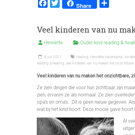
F
T
D
Share
a
wi
el
ce
tt
e
Veel kinderen van nu make
b
er
n
o
Henriëtte
Ouder kind reading & heal
ok
8 juli 2017
Healing
,
Henriëtte Haverkamp
,
kinder
reading & healing
,
veel kinderen van nu maken het onzichtbare 
Veel kinderen van nu maken het onzichtbare, zi
Ze zien dingen die voor hun zichtbaar zijn ma
zien, ervaren ze als normaal. Ze zien overlede
opa’s en oma’s. Dit is geen nieuw gegeven. Als 
wat bij het kind hoort. Deze mooie gave hoort b
Al ve
uitge