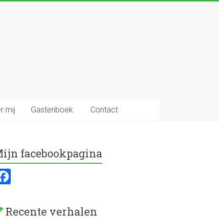
r mij
Gastenboek.
Contact
ijn facebookpagina
F
a
ce
Recente verhalen