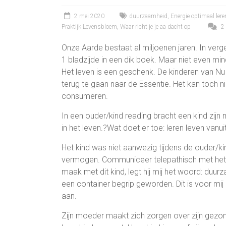
2 mei 2020
duurzaamheid
,
Energie optimaal ler
Praktijk Levensbloem
,
Waar richt je je aa dacht op
2 
Onze Aarde bestaat al miljoenen jaren. In ver
1 bladzijde in een dik boek. Maar niet even min
Het leven is een geschenk. De kinderen van Nu 
terug te gaan naar de Essentie. Het kan toch ni
consumeren.
In een ouder/kind reading bracht een kind zijn 
in het leven.?Wat doet er toe: leren leven vanuit
Het kind was niet aanwezig tijdens de ouder/ki
vermogen. Communiceer telepathisch met het k
maak met dit kind, legt hij mij het woord: du
een container begrip geworden. Dit is voor mij
aan.
Zijn moeder maakt zich zorgen over zijn gezond