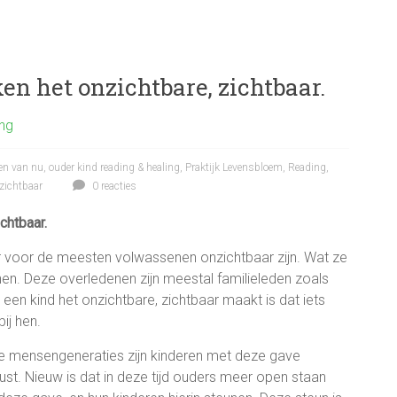
n het onzichtbare, zichtbaar.
ing
en van nu
,
ouder kind reading & healing
,
Praktijk Levensbloem
,
Reading
,
zichtbaar
0 reacties
chtbaar.
ar voor de meesten volwassenen onzichtbaar zijn. Wat ze
nen. Deze overledenen zijn meestal familieleden zoals
een kind het onzichtbare, zichtbaar maakt is dat iets
ij hen.
le mensengeneraties zijn kinderen met deze gave
rust. Nieuw is dat in deze tijd ouders meer open staan