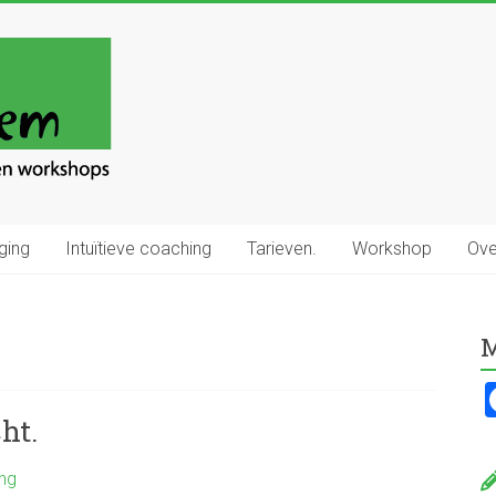
ging
Intuïtieve coaching
Tarieven.
Workshop
Ove
M
ht.
ing