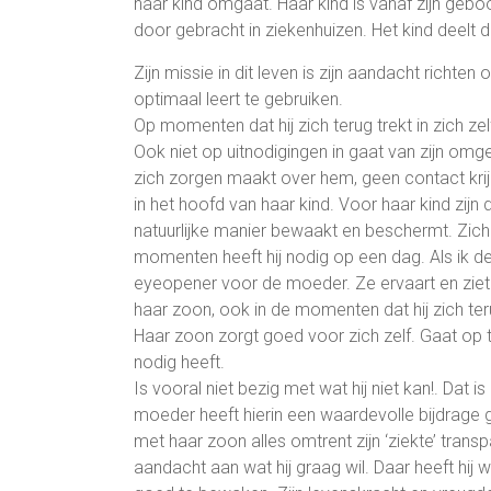
haar kind omgaat. Haar kind is vanaf zijn geboorte
door gebracht in ziekenhuizen. Het kind deelt d
Zijn missie in dit leven is zijn aandacht richte
optimaal leert te gebruiken.
Op momenten dat hij zich terug trekt in zich zel
Ook niet op uitnodigingen in gaat van zijn omg
zich zorgen maakt over hem, geen contact krij
in het hoofd van haar kind. Voor haar kind zijn
natuurlijke manier bewaakt en beschermt. Zich o
momenten heeft hij nodig op een dag. Als ik de
eyeopener voor de moeder. Ze ervaart en ziet
haar zoon, ook in de momenten dat hij zich teru
Haar zoon zorgt goed voor zich zelf. Gaat op t
nodig heeft.
Is vooral niet bezig met wat hij niet kan!. Dat i
moeder heeft hierin een waardevolle bijdrage
met haar zoon alles omtrent zijn ‘ziekte’ transp
aandacht aan wat hij graag wil. Daar heeft hij