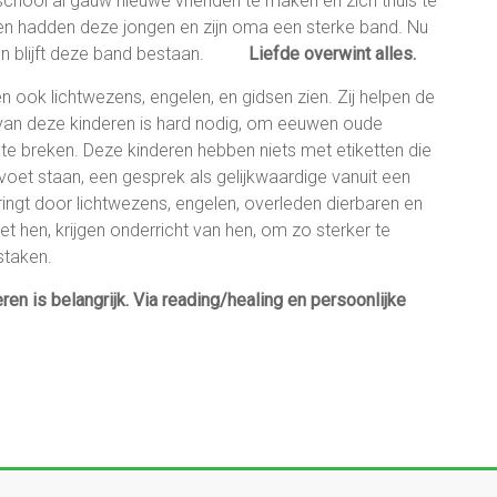
school al gauw nieuwe vrienden te maken en zich thuis te
ven hadden deze jongen en zijn oma een sterke band. Nu
even blijft deze band bestaan.
Liefde overwint alles.
 ook lichtwezens, engelen, en gidsen zien. Zij helpen de
e van deze kinderen is hard nodig, om eeuwen oude
 breken. Deze kinderen hebben niets met etiketten die
 voet staan, een gesprek als gelijkwaardige vanuit een
ingt door lichtwezens, engelen, overleden dierbaren en
 hen, krijgen onderricht van hen, om zo sterker te
staken.
ren is belangrijk. Via reading/healing en persoonlijke