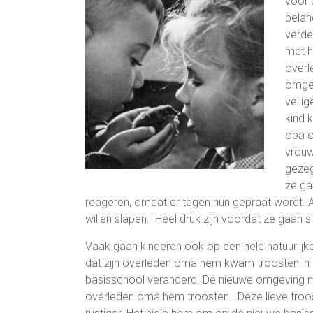
voor 
belan
verde
met h
overl
omgev
veilig
kind 
opa o
vrouw
gezeg
ze ga
reageren, omdat er tegen hun gepraat wordt. Als
willen slapen. Heel druk zijn voordat ze gaan 
Vaak gaan kinderen ook op een hele natuurlijke
dat zijn overleden oma hem kwam troosten in ee
basisschool veranderd. De nieuwe omgeving maa
overleden oma hem troosten. Deze lieve troo