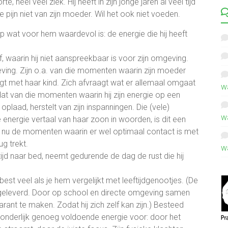
, heel veel ziek. Hij heeft in zijn jonge jaren al veel tijd
e pijn niet van zijn moeder. Wil het ook niet voeden.
n op wat voor hem waardevol is: de energie die hij heeft
f, waarin hij niet aanspreekbaar is voor zijn omgeving.
eving. Zijn o.a. van die momenten waarin zijn moeder
gt met haar kind. Zich afvraagt wat er allemaal omgaat
w
 dat van die momenten waarin hij zijn energie op een
plaad, herstelt van zijn inspanningen. Die (vele)
w
 energie vertaal van haar zoon in woorden, is dit een
 nu de momenten waarin er wel optimaal contact is met
g trekt.
w
ijd naar bed, neemt gedurende de dag de rust die hij
s best veel als je hem vergelijkt met leeftijdgenootjes. (De
 geleverd. Door op school en directe omgeving samen
arant te maken. Zodat hij zich zelf kan zijn.) Besteed
 wonderlijk genoeg voldoende energie voor: door het