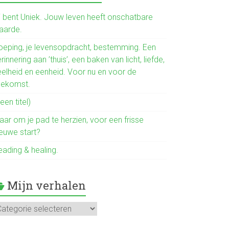
b
o
ij bent Uniek. Jouw leven heeft onschatbare
aarde.
ok
oeping, je levensopdracht, bestemming. Een
rinnering aan ’thuis’, een baken van licht, liefde,
eelheid en eenheid. Voor nu en voor de
oekomst.
een titel)
aar om je pad te herzien, voor een frisse
ieuwe start?
eading & healing.
Mijn verhalen
jn
rhalen