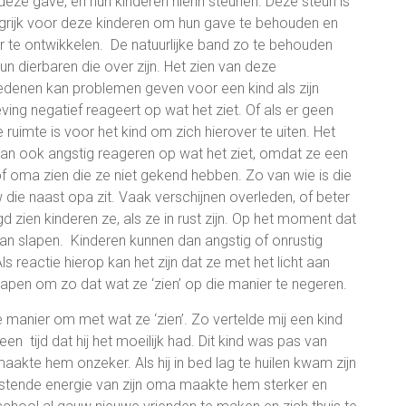
deze gave, en hun kinderen hierin steunen. Deze steun is
grijk voor deze kinderen om hun gave te behouden en
r te ontwikkelen. De natuurlijke band zo te behouden
un dierbaren die over zijn. Het zien van deze
edenen kan problemen geven voor een kind als zijn
ing negatief reageert op wat het ziet. Of als er geen
e ruimte is voor het kind om zich hierover te uiten. Het
kan ook angstig reageren op wat het ziet, omdat ze een
f oma zien die ze niet gekend hebben. Zo van wie is die
 die naast opa zit. Vaak verschijnen overleden, of beter
d zien kinderen ze, als ze in rust zijn. Op het moment dat
an slapen. Kinderen kunnen dan angstig of onrustig
 reactie hierop kan het zijn dat ze met het licht aan
slapen om zo dat wat ze ‘zien’ op die manier te negeren.
 manier om met wat ze ‘zien’. Zo vertelde mij een kind
n tijd dat hij het moeilijk had. Dit kind was pas van
kte hem onzeker. Als hij in bed lag te huilen kwam zijn
stende energie van zijn oma maakte hem sterker en