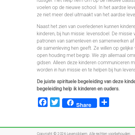
rustiger. Het hielp hem om op de nieuwe basis
voelen op de nieuwe school. In het aardse le
ze niet meer deel uitmaakt van het aardse l
Naast het zien van overledenen kunnen kinderen
kinderen, bij hun missie: levensdoel. De missi
patronen van samenleven en samenwerken af te
de samenleving hen geeft. Ze willen op gelijke
open houding met begrip. We zijn allemaal omr
gidsen. Alleen deze kinderen communiceren met
worden in hun missie en te helpen bij hun leven
De juiste spirituele begeleiding van deze kinde
begeleiding help ik kinderen en ouders.
F
T
D
Share
a
wi
el
ce
tt
e
b
er
n
Copyright © 2026
Levensbloem
. Alle rechten voorbehouden.