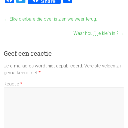
Share
a
wi
el
ce
tt
e
←
Elke dierbare die over is zien we weer terug.
b
er
n
o
Waar hou jij je klein in ?
→
ok
Geef een reactie
Je e-mailadres wordt niet gepubliceerd.
Vereiste velden zijn
gemarkeerd met
*
Reactie
*