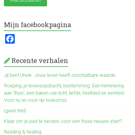
Mijn facebookpagina
F
a
ce
Recente verhalen
b
o
Jij bent Uniek. Jouw leven heeft onschatbare waarde.
ok
Roeping, je levensopdracht, bestemming. Een herinnering
aan ’thuis’, een baken van licht, liefde, heelheid en eenheid.
Voor nu en voor de toekomst.
(geen titel)
Klaar om je pad te herzien, voor een frisse nieuwe start?
Reading & healing.