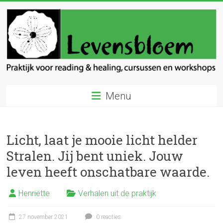
Ga
naar
inhoud
Levensbloem
Menu
Praktijk
voor
reading
Licht, laat je mooie licht helder
en
Stralen. Jij bent uniek. Jouw
healing
leven heeft onschatbare waarde.
Henriëtte
Verhalen uit de praktijk
27 november 2021
0 reacties