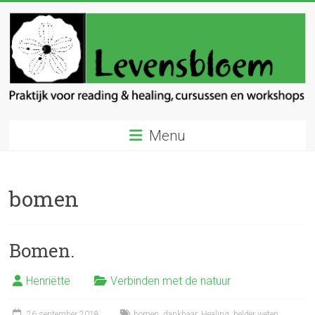
Ga
naar
inhoud
Levensbloem
Menu
Praktijk
voor
reading
bomen
en
healing
Bomen.
Henriëtte
Verbinden met de natuur
26 september 2018
bomen
,
dankbaar
,
Healing
,
helder weten
,