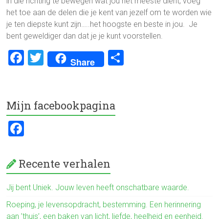
in die richting te bewegen wat jou het meeste dient, voeg
het toe aan de delen die je kent van jezelf om te worden wie
je ten diepste kunt zijn…..het hoogste en beste in jou. Je
bent geweldiger dan dat je je kunt voorstellen.
F
T
D
Share
a
wi
el
ce
tt
e
b
er
n
Mijn facebookpagina
o
F
ok
a
ce
Recente verhalen
b
o
Jij bent Uniek. Jouw leven heeft onschatbare waarde.
ok
Roeping, je levensopdracht, bestemming. Een herinnering
aan ’thuis’, een baken van licht, liefde, heelheid en eenheid.