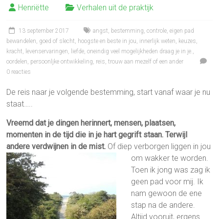
Henriëtte
Verhalen uit de praktijk
13 september 2017
angst
,
bestemming
,
controle
,
eigen pad
bewandelen
,
goed of slecht
,
hoogste en beste in jou
,
innerlijk weten
,
keuzes
,
kracht
,
levenservaringen
,
liefde
,
oneindig veel mogelijkheden draag je in je.
,
oordelen
,
persoonljke ontwikkeling
,
reis
,
trouw aan mezelf of een ander
0 reacties
De reis naar je volgende bestemming, start vanaf waar je nu
staat…..
Vreemd dat je dingen herinnert, mensen, plaatsen,
momenten in de tijd die in je hart gegrift staan. Terwijl
andere verdwijnen in de mist.
Of diep verborgen liggen in jou
om wakker te worden.
Toen ik jong was zag ik
geen pad voor mij. Ik
nam gewoon de ene
stap na de andere.
Altijd vooruit, ergens