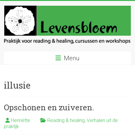
Ga
naar
inhoud
Levensbloem
Menu
Praktijk
voor
reading
illusie
en
healing
Opschonen en zuiveren.
Henriëtte
Reading & healing
,
Verhalen uit de
praktijk