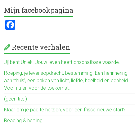
b
er
n
Mijn facebookpagina
o
F
ok
a
ce
Recente verhalen
b
o
Jij bent Uniek. Jouw leven heeft onschatbare waarde.
ok
Roeping, je levensopdracht, bestemming. Een herinnering
aan ’thuis’, een baken van licht, liefde, heelheid en eenheid.
Voor nu en voor de toekomst.
(geen titel)
Klaar om je pad te herzien, voor een frisse nieuwe start?
Reading & healing.