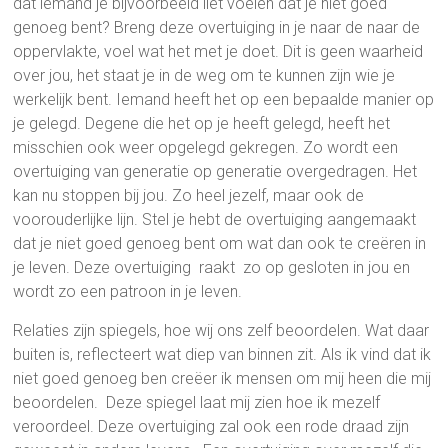
dat iemand je bijvoorbeeld liet voelen dat je niet goed
genoeg bent? Breng deze overtuiging in je naar de naar de
oppervlakte, voel wat het met je doet. Dit is geen waarheid
over jou, het staat je in de weg om te kunnen zijn wie je
werkelijk bent. Iemand heeft het op een bepaalde manier op
je gelegd. Degene die het op je heeft gelegd, heeft het
misschien ook weer opgelegd gekregen. Zo wordt een
overtuiging van generatie op generatie overgedragen. Het
kan nu stoppen bij jou. Zo heel jezelf, maar ook de
voorouderlijke lijn. Stel je hebt de overtuiging aangemaakt
dat je niet goed genoeg bent om wat dan ook te creëren in
je leven. Deze overtuiging raakt zo op gesloten in jou en
wordt zo een patroon in je leven.
Relaties zijn spiegels, hoe wij ons zelf beoordelen. Wat daar
buiten is, reflecteert wat diep van binnen zit. Als ik vind dat ik
niet goed genoeg ben creëer ik mensen om mij heen die mij
beoordelen. Deze spiegel laat mij zien hoe ik mezelf
veroordeel. Deze overtuiging zal ook een rode draad zijn