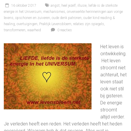
16 oktober 2017
angst
,
heel jezelf
,
illusie
,
liefde is de sterkste
energie in het Universum
,
mechanismes
,
onverwerkte herinneringen aan vorige
levens
,
opschonen en zuiveren
,
oude denk patronen
,
ouder kind reading &
healing
,
overtuigingen
,
Praktijk Levensbloem
,
relaties zijn spiegels
,
transformeren
,
waarheid
0 reacties
Het leven is
ontwikkeling.
Het leven
stroomt niet
achteruit, het
leven staat
ook niet stil
bij gisteren.
De energie
stroomt
altijd verder.
Je verleden heeft een reden. Het verleden heeft het heden
gecreëerd. Waarom heb ik dat ervaren. Alles wat je