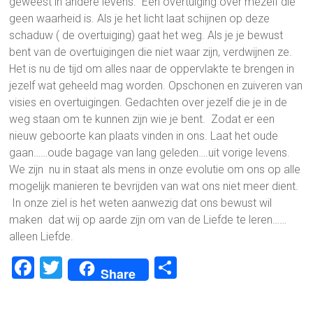
geweest in andere levens. Een overtuiging over mezelf die
geen waarheid is. Als je het licht laat schijnen op deze
schaduw ( de overtuiging) gaat het weg. Als je je bewust
bent van de overtuigingen die niet waar zijn, verdwijnen ze.
Het is nu de tijd om alles naar de oppervlakte te brengen in
jezelf wat geheeld mag worden. Opschonen en zuiveren van
visies en overtuigingen. Gedachten over jezelf die je in de
weg staan om te kunnen zijn wie je bent. Zodat er een
nieuw geboorte kan plaats vinden in ons. Laat het oude
gaan……oude bagage van lang geleden….uit vorige levens.
We zijn nu in staat als mens in onze evolutie om ons op alle
mogelijk manieren te bevrijden van wat ons niet meer dient.
In onze ziel is het weten aanwezig dat ons bewust wil
maken dat wij op aarde zijn om van de Liefde te leren……
alleen Liefde.
F
T
D
Share
a
wi
el
ce
tt
e