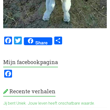
F
T
D
Share
a
wi
el
ce
tt
e
Mijn facebookpagina
b
er
n
o
F
ok
a
ce
Recente verhalen
b
o
Jij bent Uniek. Jouw leven heeft onschatbare waarde.