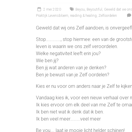
2 mei 2020
Beyou
,
Beyoutiful
,
Geweld dat we on
Praktijk Levensbloem
,
reading & healing
,
Zelfoordelen
Geweld dat wij ons Zelf aandoen, is onvergeefl
Stop……………, stop hiermee: een van de groots
leven is waarin we ons zelf veroordelen.
Welke negativiteit leeft erin jou?
Wie ben jij?
Ben jij wat anderen van je denken?
Ben je bewust van je Zelf oordelen?
Kies er nu voor om anders naar je Zelf te kijken
Vandaag kies ik, voor een nieuw verhaal over 
Ik kies ervoor om elk deel van me Zelf te oma
Ik ben niet wat ik denk dat ik ben.
Ik ben veel meer……….veel meer
Be you…. laat je mooie licht helder schijnen!