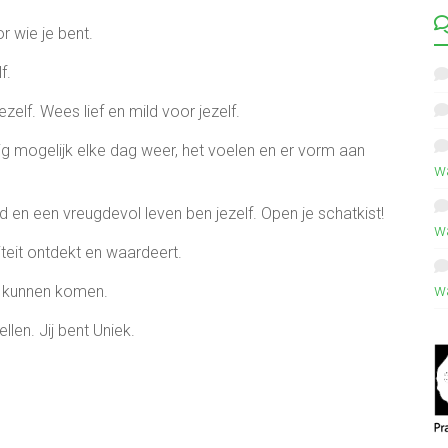
r wie je bent.
f.
ezelf. Wees lief en mild voor jezelf.
g mogelijk elke dag weer, het voelen en er vorm aan
w
d en een vreugdevol leven ben jezelf. Open je schatkist!
w
iteit ontdekt en waardeert.
w
ng kunnen komen.
llen. Jij bent Uniek.