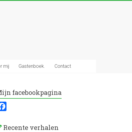
r mij
Gastenboek.
Contact
ijn facebookpagina
F
a
ce
Recente verhalen