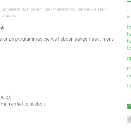
J
s Zelf aandoen
,
Laat de meningen van anderen los
,
Laat zien wie je bent
,
0 reacties
w
R
ijk……….
he
te onzin programma’s die we hebben aangemaakt in ons
h
t
(g
Kl
n
.
R
me Zelf.
rmen en lief te hebben.
Mi
ve