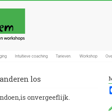
ging
Intuïtieve coaching
Tarieven.
Workshop
Ove
anderen los
M
ndoen,is onvergeeflijk.