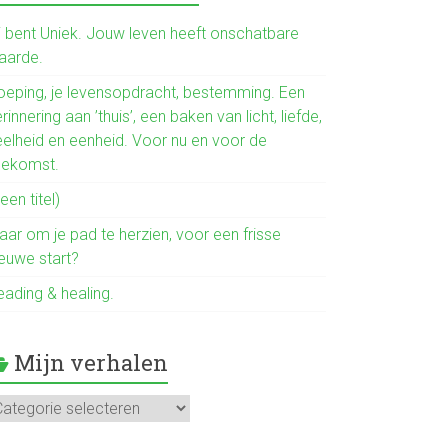
b
o
ij bent Uniek. Jouw leven heeft onschatbare
aarde.
ok
oeping, je levensopdracht, bestemming. Een
rinnering aan ’thuis’, een baken van licht, liefde,
eelheid en eenheid. Voor nu en voor de
oekomst.
een titel)
aar om je pad te herzien, voor een frisse
ieuwe start?
eading & healing.
Mijn verhalen
jn
rhalen