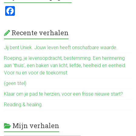
o
F
ok
a
ce
Recente verhalen
b
o
Jij bent Uniek. Jouw leven heeft onschatbare waarde.
ok
Roeping, je levensopdracht, bestemming. Een herinnering
aan ’thuis’, een baken van licht, liefde, heelheid en eenheid.
Voor nu en voor de toekomst.
(geen titel)
Klaar om je pad te herzien, voor een frisse nieuwe start?
Reading & healing.
Mijn verhalen