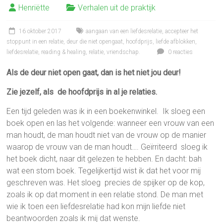
Henriëtte
Verhalen uit de praktijk
16 oktober 2017
aangaan van een liefdesrelatie
,
accepteer het
stoppunt in een relatie
,
deur die niet opengaat
,
hoofdprijs
,
liefde afblokken
,
liefdesrelatie
,
reading & healing
,
relatie
,
vriendschap.
0 reacties
Als de deur niet open gaat, dan is het niet jou deur!
Zie jezelf, als de hoofdprijs in al je relaties.
Een tijd geleden was ik in een boekenwinkel. Ik sloeg een
boek open en las het volgende: wanneer een vrouw van een
man houdt, de man houdt niet van de vrouw op de manier
waarop de vrouw van de man houdt…. Geïrriteerd sloeg ik
het boek dicht, naar dit gelezen te hebben. En dacht: bah
wat een stom boek. Tegelijkertijd wist ik dat het voor mij
geschreven was. Het sloeg precies de spijker op de kop,
zoals ik op dat moment in een relatie stond. De man met
wie ik toen een liefdesrelatie had kon mijn liefde niet
beantwoorden zoals ik mij dat wenste.