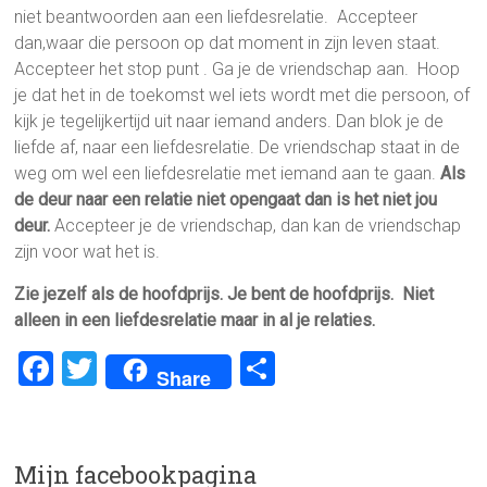
niet beantwoorden aan een liefdesrelatie. Accepteer
dan,waar die persoon op dat moment in zijn leven staat.
Accepteer het stop punt . Ga je de vriendschap aan. Hoop
je dat het in de toekomst wel iets wordt met die persoon, of
kijk je tegelijkertijd uit naar iemand anders. Dan blok je de
liefde af, naar een liefdesrelatie. De vriendschap staat in de
weg om wel een liefdesrelatie met iemand aan te gaan.
Als
de deur naar een relatie niet opengaat dan is het niet jou
deur.
Accepteer je de vriendschap, dan kan de vriendschap
zijn voor wat het is.
Zie jezelf als de hoofdprijs. Je bent de hoofdprijs. Niet
alleen in een liefdesrelatie maar in al je relaties.
F
T
D
Share
a
wi
el
ce
tt
e
b
er
n
Mijn facebookpagina