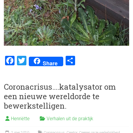
F
T
D
Share
a
wi
el
ce
tt
e
Coronacrisus….katalysator om
b
er
n
een nieuwe wereldorde te
o
bewerkstelligen.
ok
Henriëtte
Verhalen uit de praktijk
2 mei 2020
Coronacrisus
,
Creator
,
Creëren onze werkelinkheid
,