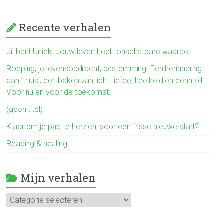
a
ce
Recente verhalen
b
o
Jij bent Uniek. Jouw leven heeft onschatbare waarde.
ok
Roeping, je levensopdracht, bestemming. Een herinnering
aan ’thuis’, een baken van licht, liefde, heelheid en eenheid.
Voor nu en voor de toekomst.
(geen titel)
Klaar om je pad te herzien, voor een frisse nieuwe start?
Reading & healing.
Mijn verhalen
Mijn
verhalen