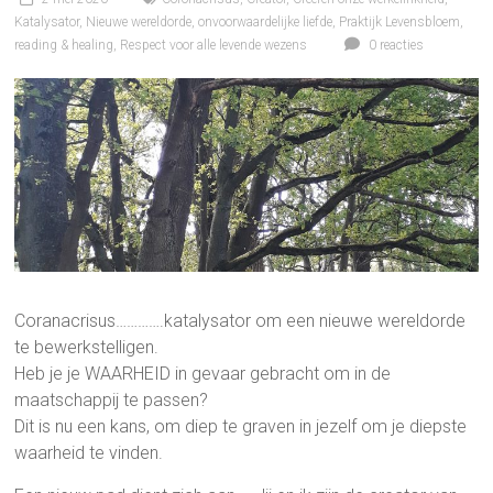
Katalysator
,
Nieuwe wereldorde
,
onvoorwaardelijke liefde
,
Praktijk Levensbloem
,
reading & healing
,
Respect voor alle levende wezens
0 reacties
Coranacrisus………….katalysator om een nieuwe wereldorde
te bewerkstelligen.
Heb je je WAARHEID in gevaar gebracht om in de
maatschappij te passen?
Dit is nu een kans, om diep te graven in jezelf om je diepste
waarheid te vinden.