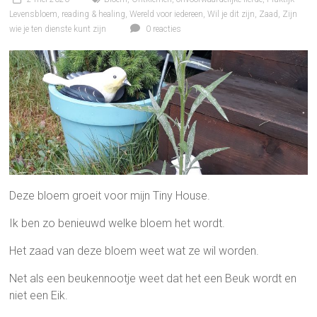
Levensbloem
,
reading & healing
,
Wereld voor iedereen
,
Wil je dit zijn
,
Zaad
,
Zijn
wie je ten dienste kunt zijn
0 reacties
Deze bloem groeit voor mijn Tiny House.
Ik ben zo benieuwd welke bloem het wordt.
Het zaad van deze bloem weet wat ze wil worden.
Net als een beukennootje weet dat het een Beuk wordt en
niet een Eik.