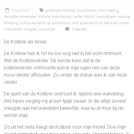
16 juli 2017
goddelijke manlijke
,
Goudsbloem
,
hart
,
Healing
,
Henriëtte Haverkamp
,
Kolibrie
,
levenslessen
,
liefde
,
Praktijk Levensbloem
,
reading
& healing
,
richt je aandacht op schoonheid
,
richt je aandacht op wat je blij maakt
,
schoonheid
,
vreugde
,
vrouwelijke
0 reacties
De Kolibrie als leraar.
De Kolibrie heb ik tot nu toe nog niet in het echt ontmoet.
Wel de Kolibrievlinder. De eerste keer dat ik de
kolibrievlinder ontmoette kon ik mijn ogen niet van deze
mooi vlinder afhouden. Zo onder de indruk was ik van deze
vlinder.
De spirit van de Kolibrie ontmoet ik tijdens een wandeling.
Het lopen verging mij al een tijdje zwaar. Ik die altijd zoveel
vreugde aan het wandelen beleefde, was nu al moe bij de
eerste stap.
Zo uit het niets hangt de Kolibrie voor mijn mond. Doe mijn