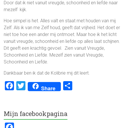
Door dat ik niet vanuit vreugde, schoonheid en liefde naar
mezelf kijk.
Hoe simpel is het. Alles valt en staat met houden van mij
Zelf. Als ik van me Zelf houd, geeft dat vrijheid. Het doet er
niet toe hoe een ander mij ontmoet. Maar hoe ik het licht
vanuit vreugde, schoonheid en liefde op alles laat schijnen.
Dit geeft een krachtig gevoel. Zien vanuit Vreugde,
Schoonheid en Liefde. Mezelf zien vanuit Vreugde,
Schoonheid en Liefde.
Dankbaar ben ik dat de Kolibrie mij dit leert.
F
T
D
Share
a
wi
el
ce
tt
e
b
er
n
Mijn facebookpagina
o
F