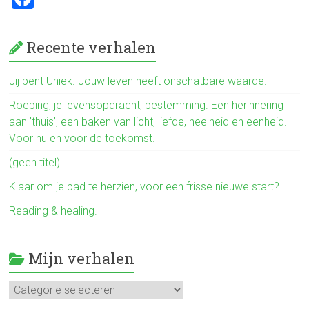
ok
a
ce
Recente verhalen
b
o
Jij bent Uniek. Jouw leven heeft onschatbare waarde.
ok
Roeping, je levensopdracht, bestemming. Een herinnering
aan ’thuis’, een baken van licht, liefde, heelheid en eenheid.
Voor nu en voor de toekomst.
(geen titel)
Klaar om je pad te herzien, voor een frisse nieuwe start?
Reading & healing.
Mijn verhalen
Mijn
verhalen