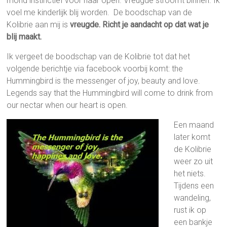
mond instinctief voor haar open. Vreugde stroomt binnen. Ik
voel me kinderlijk blij worden. De boodschap van de
Kolibrie aan mij is
vreugde. Richt je aandacht op dat wat je
blij maakt.
Ik vergeet de boodschap van de Kolibrie tot dat het
volgende berichtje via facebook voorbij komt: the
Hummingbird is the messenger of joy, beauty and love.
Legends say that the Hummingbird will come to drink from
our nectar when our heart is open.
Een maand
later komt
de Kolibrie
weer zo uit
het niets.
Tijdens een
wandeling,
rust ik op
een bankje