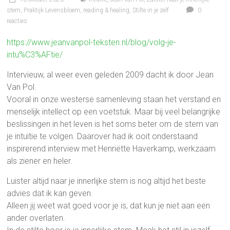
stem
,
Praktijk Levensbloem
,
reading & healing
,
Stilte in je zelf
0
reacties
https://www.jeanvanpol-teksten.nl/blog/volg-je-
intu%C3%AFtie/
Intervieuw, al weer even geleden 2009 dacht ik door Jean
Van Pol.
Vooral in onze westerse samenleving staan het verstand en
menselijk intellect op een voetstuk. Maar bij veel belangrijke
beslissingen in het leven is het soms beter om de stem van
je intuïtie te volgen. Daarover had ik ooit onderstaand
inspirerend interview met Henriëtte Haverkamp, werkzaam
als ziener en heler.
Luister altijd naar je innerlijke stem is nog altijd het beste
advies dat ik kan geven.
Alleen jij weet wat goed voor je is, dat kun je niet aan een
ander overlaten.