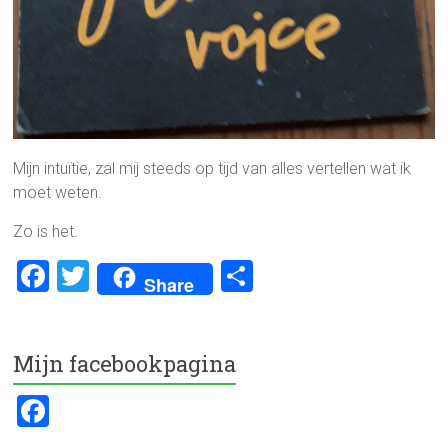
Mijn intuïtie, zal mij steeds op tijd van alles vertellen wat ik
moet weten.
Zo is het.
F
T
D
Share
a
wi
el
ce
tt
e
Mijn facebookpagina
b
er
n
o
F
ok
a