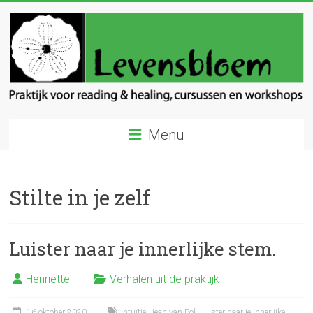
Ga
naar
inhoud
Levensbloem
Menu
Praktijk
voor
reading
Stilte in je zelf
en
healing
Luister naar je innerlijke stem.
Henriëtte
Verhalen uit de praktijk
16 oktober 2020
intuïtie
,
Jean van Pol
,
Luister naar je innerlijke