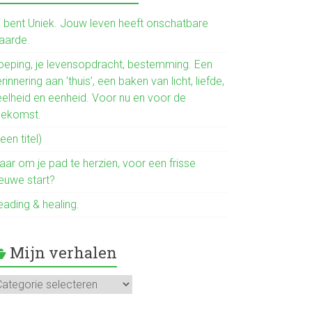
b
o
ij bent Uniek. Jouw leven heeft onschatbare
aarde.
ok
oeping, je levensopdracht, bestemming. Een
rinnering aan ’thuis’, een baken van licht, liefde,
eelheid en eenheid. Voor nu en voor de
oekomst.
een titel)
aar om je pad te herzien, voor een frisse
ieuwe start?
eading & healing.
Mijn verhalen
jn
rhalen