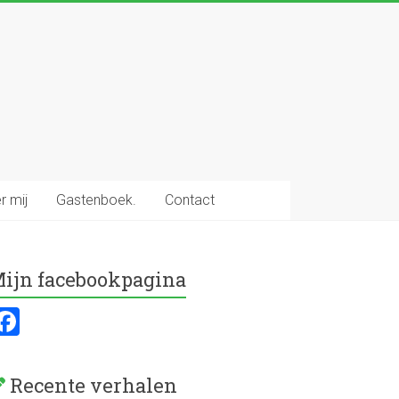
r mij
Gastenboek.
Contact
ijn facebookpagina
F
a
ce
Recente verhalen