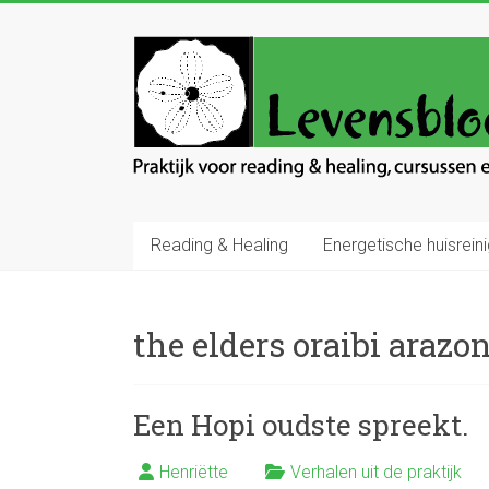
Ga
naar
Levensbloem
inhoud
Praktijk
voor
reading
en
healing
Reading & Healing
Energetische huisreini
the elders oraibi arazo
Een Hopi oudste spreekt.
Henriëtte
Verhalen uit de praktijk