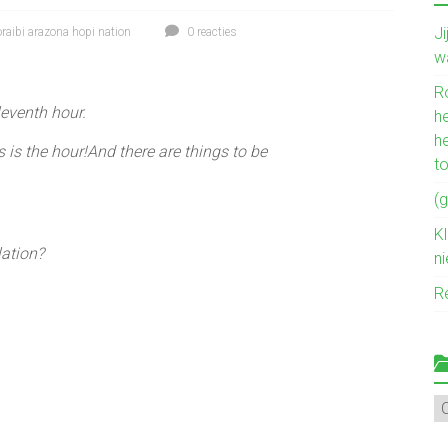
J
oraibi arazona hopi nation
0 reacties
w
R
leventh hour.
he
h
 is the hour!And there are things to be
t
(g
Kl
lation?
n
R
Mi
ve