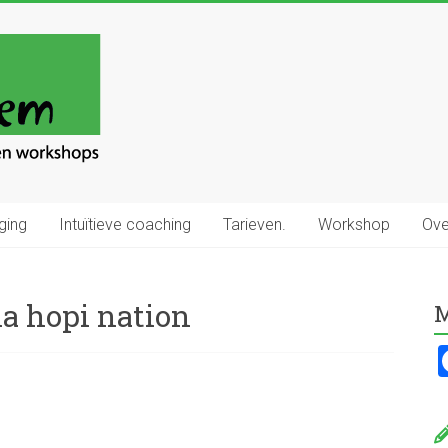
ging
Intuïtieve coaching
Tarieven.
Workshop
Ove
na hopi nation
M