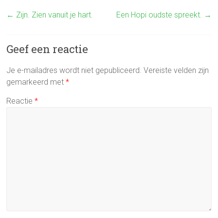
ce
tt
e
←
Zijn. Zien vanuit je hart.
Een Hopi oudste spreekt.
→
b
er
n
o
Geef een reactie
ok
Je e-mailadres wordt niet gepubliceerd.
Vereiste velden zijn
gemarkeerd met
*
Reactie
*