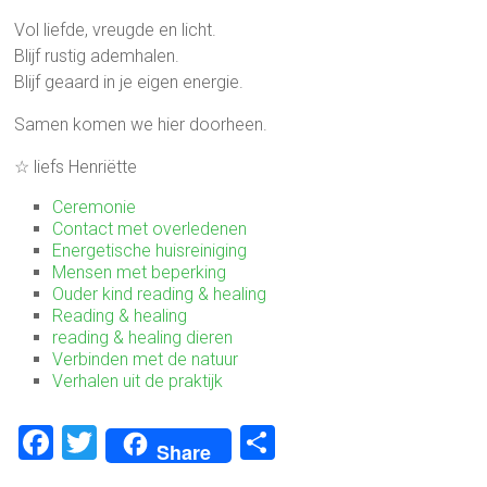
Vol liefde, vreugde en licht.
Blijf rustig ademhalen.
Blijf geaard in je eigen energie.
Samen komen we hier doorheen.
☆ liefs Henriëtte
Ceremonie
Contact met overledenen
Energetische huisreiniging
Mensen met beperking
Ouder kind reading & healing
Reading & healing
reading & healing dieren
Verbinden met de natuur
Verhalen uit de praktijk
F
T
D
Share
a
wi
el