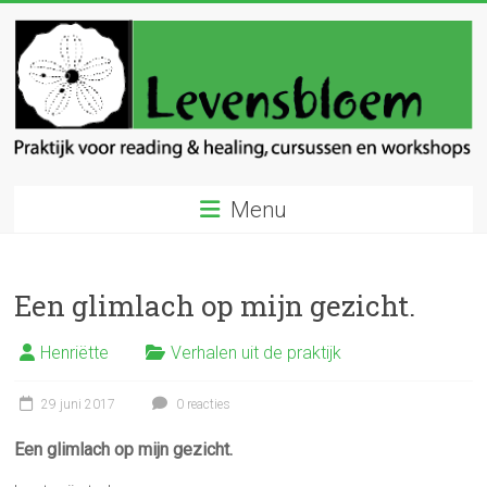
Ga
naar
inhoud
Levensbloem
Menu
Praktijk
voor
reading
Een glimlach op mijn gezicht.
en
healing
Henriëtte
Verhalen uit de praktijk
29 juni 2017
0 reacties
Een glimlach op mijn gezicht.