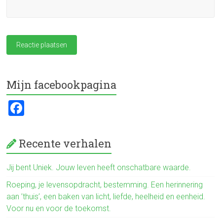
Mijn facebookpagina
F
a
ce
Recente verhalen
b
o
Jij bent Uniek. Jouw leven heeft onschatbare waarde.
ok
Roeping, je levensopdracht, bestemming. Een herinnering
aan ’thuis’, een baken van licht, liefde, heelheid en eenheid.
Voor nu en voor de toekomst.