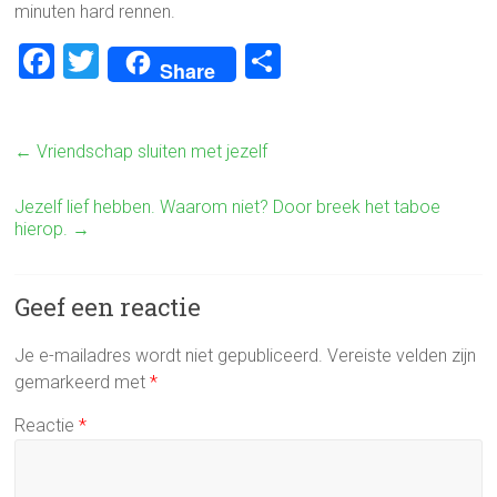
minuten hard rennen.
F
T
D
Share
a
wi
el
ce
tt
e
←
Vriendschap sluiten met jezelf
b
er
n
o
Jezelf lief hebben. Waarom niet? Door breek het taboe
ok
hierop.
→
Geef een reactie
Je e-mailadres wordt niet gepubliceerd.
Vereiste velden zijn
gemarkeerd met
*
Reactie
*