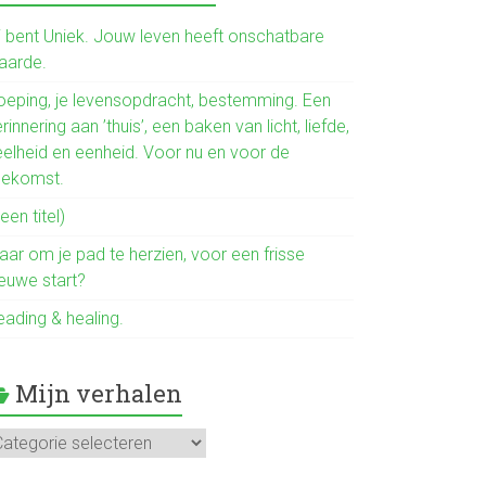
b
o
ij bent Uniek. Jouw leven heeft onschatbare
aarde.
ok
oeping, je levensopdracht, bestemming. Een
rinnering aan ’thuis’, een baken van licht, liefde,
eelheid en eenheid. Voor nu en voor de
oekomst.
een titel)
aar om je pad te herzien, voor een frisse
ieuwe start?
eading & healing.
Mijn verhalen
jn
rhalen