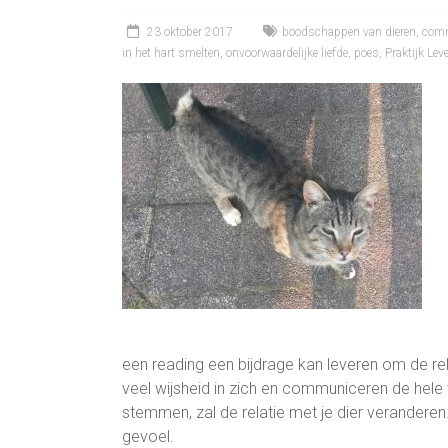
23 oktober 2017
boodschappen van dieren
,
comm
in het hart smelten
,
onvoorwaardelijke liefde
,
poes
,
Praktijk Le
een reading een bijdrage kan leveren om de rel
veel wijsheid in zich en communiceren de hele t
stemmen, zal de relatie met je dier verander
gevoel.