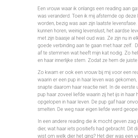
Een vrouw waar ik onlangs een reading aan gaf 
was veranderd. Toen ik mij afstemde op deze ka
worden, bezig was aan zijn laatste levensfas
kunnen horen, weinig levenslust, het aardse leve
met zijn baasje al heel oud was. Ze zijn nu in e
goede verbinding aan te gaan met haar zelf. 
af te stemmen wat heeft mijn kat nodig. Zo help
en haar innerlijke stem. Zodat ze hem de juiste 
Zo kwam er ook een vrouw bij mij voor een re
waarin er een pup in haar leven was gekomen, 
snapte daarom haar reactie niet. In de eerste 
pup haar zoveel liefde waarin zij het ijs in haar
opgelopen in haar leven. De pup gaf haar onvoor
smelten. De weg naar eigen liefde werd geope
In een andere reading die ik mocht geven zag 
dier, wat haar iets positiefs had gebracht. Dit
wist om welk dier het ging? Het dier was een v