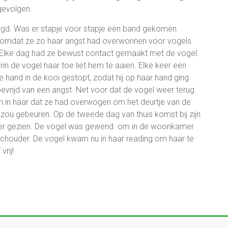
gevolgen.
rgd. Was er stapje voor stapje een band gekomen
er omdat ze zo haar angst had overwonnen voor vogels
. Elke dag had ze bewust contact gemaakt met de vogel.
in de vogel haar toe liet hem te aaien. Elke keer een
e hand in de kooi gestopt, zodat hij op haar hand ging
 bevrijd van een angst. Net voor dat de vogel weer terug
en in haar dat ze had overwogen om het deurtje van de
 zou gebeuren. Op de tweede dag van thuis komst bij zijn
eer gezien. De vogel was gewend om in de woonkamer
e schouder. De vogel kwam nu in haar reading om haar te
vrij!