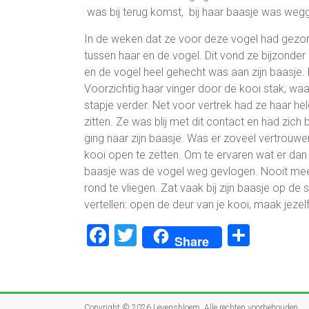
was bij terug komst, bij haar baasje was weg
In de weken dat ze voor deze vogel had gezo
tussen haar en de vogel. Dit vond ze bijzond
en de vogel heel gehecht was aan zijn baasje
Voorzichtig haar vinger door de kooi stak, waar
stapje verder. Net voor vertrek had ze haar hel
zitten. Ze was blij met dit contact en had zich
ging naar zijn baasje. Was er zoveel vertrouw
kooi open te zetten. Om te ervaren wat er dan
baasje was de vogel weg gevlogen. Nooit m
rond te vliegen. Zat vaak bij zijn baasje op d
vertellen: open de deur van je kooi, maak jezelf 
F
T
D
Share
a
wi
el
ce
tt
e
b
er
n
Copyright © 2026
Levensbloem
. Alle rechten voorbehouden.