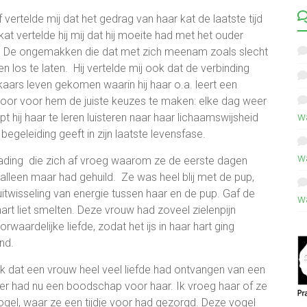
vertelde mij dat het gedrag van haar kat de laatste tijd
t vertelde hij mij dat hij moeite had met het ouder
e. De ongemakken die dat met zich meenam zoals slecht
n los te laten. Hij vertelde mij ook dat de verbinding
lkaars leven gekomen waarin hij haar o.a. leert een
Door voor hem de juiste keuzes te maken: elke dag weer
w
t hij haar te leren luisteren naar haar lichaamswijsheid
begeleiding geeft in zijn laatste levensfase.
w
ading die zich af vroeg waarom ze de eerste dagen
alleen maar had gehuild. Ze was heel blij met de pup,
uitwisseling van energie tussen haar en de pup. Gaf de
w
 hart liet smelten. Deze vrouw had zoveel zielenpijn
waardelijke liefde, zodat het ijs in haar hart ging
nd.
ik dat een vrouw heel veel liefde had ontvangen van een
 dier had nu een boodschap voor haar. Ik vroeg haar of ze
ogel, waar ze een tijdje voor had gezorgd. Deze vogel