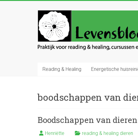
Ga
naar
Levensbloem
inhoud
Praktijk
voor
reading
en
healing
Reading & Healing
Energetische huisreini
boodschappen van die
Boodschappen van dieren
Henriëtte
reading & healing dieren