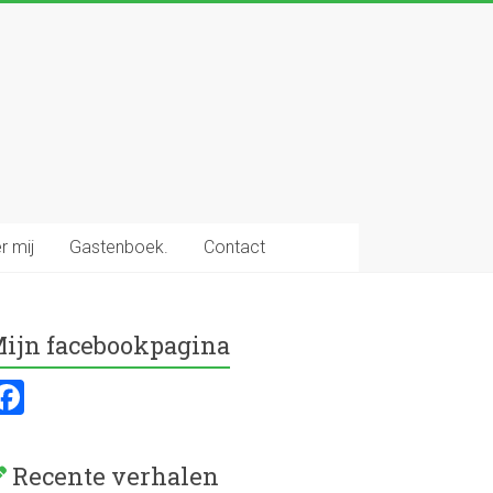
r mij
Gastenboek.
Contact
ijn facebookpagina
F
a
ce
Recente verhalen