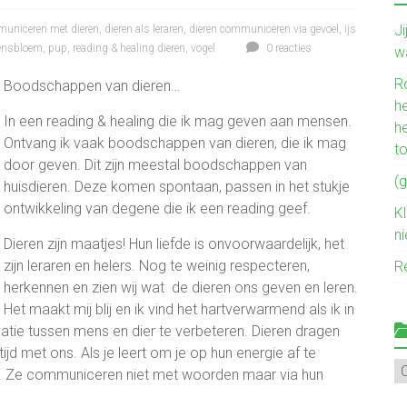
J
uniceren met dieren
,
dieren als leraren
,
dieren communiceren via gevoel
,
ijs
vensbloem
,
pup
,
reading & healing dieren
,
vogel
0 reacties
w
R
Boodschappen van dieren…
he
In een reading & healing die ik mag geven aan mensen.
h
Ontvang ik vaak boodschappen van dieren, die ik mag
t
door geven. Dit zijn meestal boodschappen van
(g
huisdieren. Deze komen spontaan, passen in het stukje
ontwikkeling van degene die ik een reading geef.
Kl
n
Dieren zijn maatjes! Hun liefde is onvoorwaardelijk, het
zijn leraren en helers. Nog te weinig respecteren,
R
herkennen en zien wij wat de dieren ons geven en leren.
Het maakt mij blij en ik vind het hartverwarmend als ik in
atie tussen mens en dier te verbeteren. Dieren dragen
ijd met ons. Als je leert om je op hun energie af te
Mi
en. Ze communiceren niet met woorden maar via hun
ve