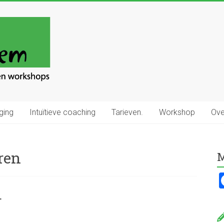
ging
Intuïtieve coaching
Tarieven.
Workshop
Ove
ren
M
.