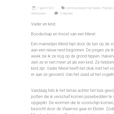
7 april 2020
communiceren met dieren
,
Praktijk
Vertrouwen
0 reacties
Vader en kind.
Boodschap en troost van een Merel.
Een mannetjes Merel hipt door de tuin op de v
aan een nieuw nest begonnen. De jongen zie ik
week zie ik ze nog op de grond hippen. Halverwe
zien ze er niet meer uit als een kind. Ze hebbe
kind zijn. Vader Merel heeft het druk met het 
er aan ze gevoerd. Van het zaad uit het vogelhu
Vandaag heb ik het terras achter het huis gesc
potten die ik verschuif komen pissebedden te
opgepikt. De wormen die te voorschijn komen, z
bezocht door de Vlaamse gaai en Ekster. Zodr