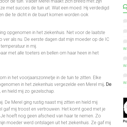
 door de tuin. Vader Merel maakt zich breed met zijn
t ze met succes de tuin uit. Wat een moed. Hij verdedigd
oten die te dicht in de buurt komen worden ook
ing opgenomen in het ziekenhuis. Net voor de laatste
o ver als nu. De eerste dagen dat mijn moeder op de IC
temperatuur in mij.
w
ar met alle toeters en bellen om haar heen in het
w
 in het voorjaarszonnetje in de tuin te zitten. Elke
w
genomen in het ziekenhuis vergezelde een Merel mij
. De
, en hield mij zo gezelschap.
De Merel ging rustig naast mij zitten en hield mij
rel gaf mij troost en vertrouwen. Het komt goed met je
. Je hoeft nog geen afscheid van haar te nemen. Zo
mijn moeder werd ontslagen uit het ziekenhuis. Ze gaf mij