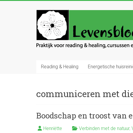
Ga
naar
Levensbloem
inhoud
Praktijk
voor
reading
en
healing
Reading & Healing
Energetische huisreini
communiceren met di
Boodschap en troost van 
Henriëtte
Verbinden met de natuur
,