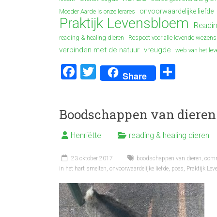
onvoorwaardelijke liefde
Moeder Aarde is onze lerares
Praktijk Levensbloem
Readi
reading & healing dieren
Respect voor alle levende wezens
verbinden met de natuur
vreugde
web van het lev
F
T
D
Share
a
wi
el
ce
tt
e
Boodschappen van dieren
b
er
n
o
Henriëtte
reading & healing dieren
ok
23 oktober 2017
boodschappen van dieren
,
comm
in het hart smelten
,
onvoorwaardelijke liefde
,
poes
,
Praktijk Le