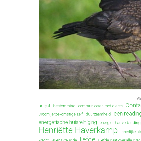
va
Conta
angst
bestemming
communiceren met dieren
een reading
Droom je toekomstige zelf
duurzaamheid
energetische huisreiniging
energie
hartverbinding
Henriëtte Haverkamp
Innerlijke s
liefde
kracht
levensvreugde
Liefde gaat over alle gre