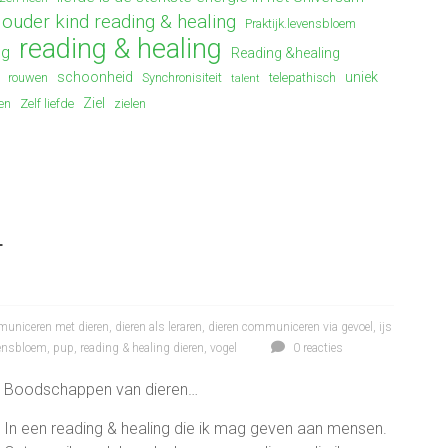
ouder kind reading & healing
Praktijk.levensbloem
reading & healing
ng
Reading &healing
schoonheid
uniek
rouwen
Synchronisiteit
telepathisch
talent
Ziel
en
Zelf liefde
zielen
.
uniceren met dieren
,
dieren als leraren
,
dieren communiceren via gevoel
,
ijs
vensbloem
,
pup
,
reading & healing dieren
,
vogel
0 reacties
Boodschappen van dieren…
In een reading & healing die ik mag geven aan mensen.