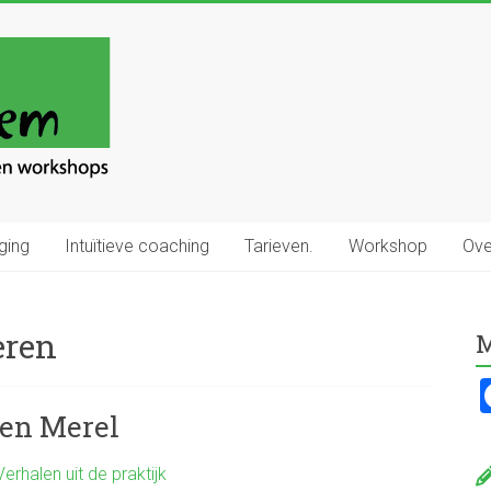
ging
Intuïtieve coaching
Tarieven.
Workshop
Ove
eren
M
een Merel
Verhalen uit de praktijk