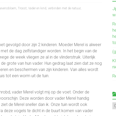
J
 Levensbloem
,
Troost
,
Vader en kind
,
verbinden met de natuur
,
w
R
he
h
t
oet gevolgd door zijn 2 kinderen. Moeder Merel is alweer
 met de dag zelfstandiger worden. In het begin van de
(g
ge de week vliegen ze al in de vlinderstruik. Uiterlijk
Kl
n de grote van hun vader. Hun gedrag laat zien dat ze nog
n
voeren en beschermen van zijn kinderen. Van alles wordt
is tot een worm uit de tuin.
R
hrobd, vader Merel volgt mij op de voet. Onder de
 voorschijn. Deze worden door vader Merel handig
iet de Merel sneller dan ik. Onze tuin wordt ook
Mi
ve
a deze vogels te dicht in de buurt komen van vader