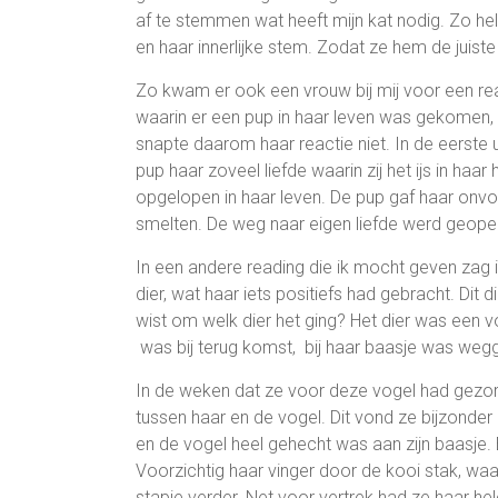
af te stemmen wat heeft mijn kat nodig. Zo help
en haar innerlijke stem. Zodat ze hem de juiste 
Zo kwam er ook een vrouw bij mij voor een re
waarin er een pup in haar leven was gekomen, 
snapte daarom haar reactie niet. In de eerste 
pup haar zoveel liefde waarin zij het ijs in haar
opgelopen in haar leven. De pup gaf haar onvoor
smelten. De weg naar eigen liefde werd geope
In een andere reading die ik mocht geven zag 
dier, wat haar iets positiefs had gebracht. Dit
wist om welk dier het ging? Het dier was een v
was bij terug komst, bij haar baasje was weg
In de weken dat ze voor deze vogel had gezo
tussen haar en de vogel. Dit vond ze bijzond
en de vogel heel gehecht was aan zijn baasje
Voorzichtig haar vinger door de kooi stak, waar
stapje verder. Net voor vertrek had ze haar hel