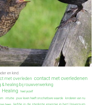
der en kind.
contact met overledenen
ct met overleden
 & healing bij rouwverwerking
Healing
heel jezelf
tem
intuïtie
jouw leven heeft onschatbare waarde
kinderen van nu
liefde is de sterkste energie in het Universum
nzen heen