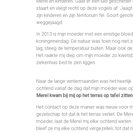
Merel en kinderen. Gaat er een luid geschetter
staart en vliegt recht op deze vogels af. Jaag
zijn kinderen en zijn territorium fel. Soort gen
weggejaagd.
In 2013 is mijn moeder met een ernstige bloed
koninginnendag. De natuur was toen nog niet z
lag, steeg de temperatuur buiten. Maar ook de 
Het raakte mij diep om mijn moeder zo kwetsba
ziekenhuis bed te zien liggen.
Naar de lange wintermaanden was het heerlijk om
ochtend vanaf de dag dat mijn moeder was op
Merel kwam bij mij op het terras op tafel zitten
Het contact op deze manier was nieuw voor mij. 
gezelschap tot dat ik het terras verliet. De Me
moeder, laat de Merel mij elke ochtend weten
bleef ze mij elke ochtend vergezellen, tot dat 