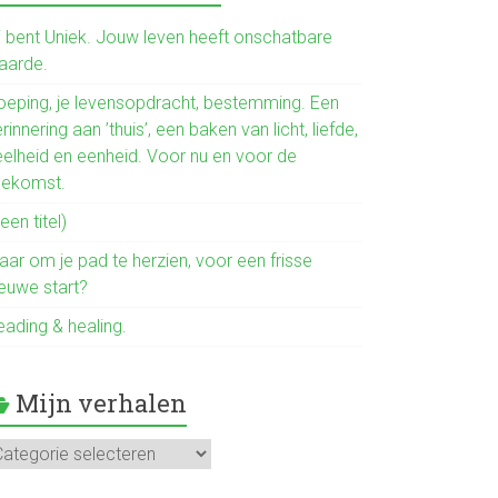
b
o
ij bent Uniek. Jouw leven heeft onschatbare
aarde.
ok
oeping, je levensopdracht, bestemming. Een
rinnering aan ’thuis’, een baken van licht, liefde,
eelheid en eenheid. Voor nu en voor de
oekomst.
een titel)
aar om je pad te herzien, voor een frisse
ieuwe start?
eading & healing.
Mijn verhalen
jn
rhalen