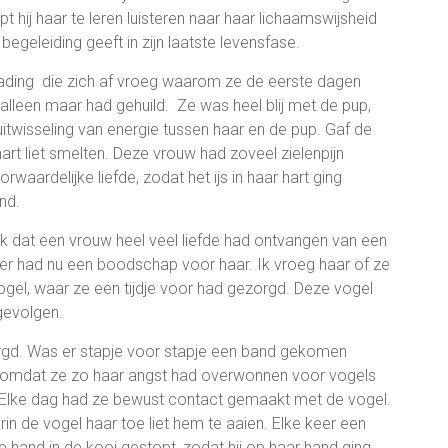
t hij haar te leren luisteren naar haar lichaamswijsheid
begeleiding geeft in zijn laatste levensfase.
ading die zich af vroeg waarom ze de eerste dagen
alleen maar had gehuild. Ze was heel blij met de pup,
uitwisseling van energie tussen haar en de pup. Gaf de
 hart liet smelten. Deze vrouw had zoveel zielenpijn
waardelijke liefde, zodat het ijs in haar hart ging
nd.
ik dat een vrouw heel veel liefde had ontvangen van een
 dier had nu een boodschap voor haar. Ik vroeg haar of ze
ogel, waar ze een tijdje voor had gezorgd. Deze vogel
gevolgen.
rgd. Was er stapje voor stapje een band gekomen
er omdat ze zo haar angst had overwonnen voor vogels
. Elke dag had ze bewust contact gemaakt met de vogel.
in de vogel haar toe liet hem te aaien. Elke keer een
e hand in de kooi gestopt, zodat hij op haar hand ging