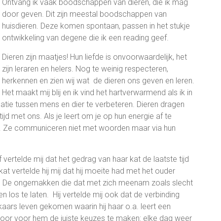
Ontvang ik vaak boodschappen van dieren, die ik mag
door geven. Dit zijn meestal boodschappen van
huisdieren. Deze komen spontaan, passen in het stukje
ontwikkeling van degene die ik een reading geef.
Dieren zijn maatjes! Hun liefde is onvoorwaardelijk, het
zijn leraren en helers. Nog te weinig respecteren,
herkennen en zien wij wat de dieren ons geven en leren.
Het maakt mij blij en ik vind het hartverwarmend als ik in
atie tussen mens en dier te verbeteren. Dieren dragen
ijd met ons. Als je leert om je op hun energie af te
en. Ze communiceren niet met woorden maar via hun
vertelde mij dat het gedrag van haar kat de laatste tijd
t vertelde hij mij dat hij moeite had met het ouder
e. De ongemakken die dat met zich meenam zoals slecht
n los te laten. Hij vertelde mij ook dat de verbinding
lkaars leven gekomen waarin hij haar o.a. leert een
Door voor hem de juiste keuzes te maken: elke dag weer