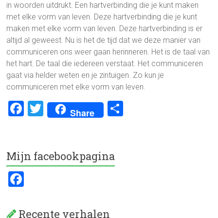
in woorden uitdrukt. Een hartverbinding die je kunt maken
met elke vorm van leven. Deze hartverbinding die je kunt
maken met elke vorm van leven. Deze hartverbinding is er
altijd al geweest. Nu is het de tijd dat we deze manier van
communiceren ons weer gaan herinneren. Het is de taal van
het hart. De taal die iedereen verstaat. Het communiceren
gaat via helder weten en je zintuigen. Zo kun je
communiceren met elke vorm van leven.
F
T
D
Share
a
wi
el
ce
tt
e
b
er
n
Mijn facebookpagina
o
F
ok
a
ce
Recente verhalen