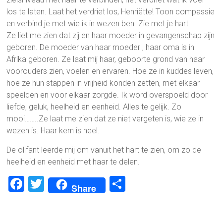
los te laten. Laat het verdriet los, Henriëtte! Toon compassie
en verbind je met wie ik in wezen ben. Zie met je hart.
Ze liet me zien dat zij en haar moeder in gevangenschap zijn
geboren. De moeder van haar moeder , haar oma is in
Afrika geboren. Ze laat mij haar, geboorte grond van haar
voorouders zien, voelen en ervaren. Hoe ze in kuddes leven,
hoe ze hun stappen in vrijheid konden zetten, met elkaar
speelden en voor elkaar zorgde. Ik word overspoeld door
liefde, geluk, heelheid en eenheid. Alles te gelijk. Zo
mooi……..Ze laat me zien dat ze niet vergeten is, wie ze in
wezen is. Haar kern is heel.
De olifant leerde mij om vanuit het hart te zien, om zo de
heelheid en eenheid met haar te delen.
F
T
D
Share
a
wi
el
ce
tt
e