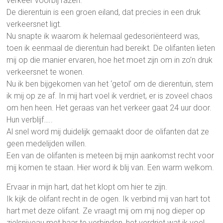
verkeer voorbij razen.
De dierentuin is een groen eiland, dat precies in een druk
verkeersnet ligt.
Nu snapte ik waarom ik helemaal gedesoriënteerd was,
toen ik eenmaal de dierentuin had bereikt. De olifanten lieten
mij op die manier ervaren, hoe het moet zijn om in zo’n druk
verkeersnet te wonen.
Nu ik ben bijgekomen van het ‘getol’ om de dierentuin, stem
ik mij op ze af. In mij hart voel ik verdriet, er is zoveel chaos
om hen heen. Het geraas van het verkeer gaat 24 uur door.
Hun verblijf…..
Al snel word mij duidelijk gemaakt door de olifanten dat ze
geen medelijden willen.
Een van de olifanten is meteen bij mijn aankomst recht voor
mij komen te staan. Hier word ik blij van. Een warm welkom.
Ervaar in mijn hart, dat het klopt om hier te zijn.
Ik kijk de olifant recht in de ogen. Ik verbind mij van hart tot
hart met deze olifant. Ze vraagt mij om mij nog dieper op
zielsniveau met haar te verbinden, het verdriet wat ik voel