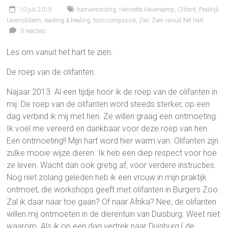
10 juli 2019
hartverbinding
,
Henriëtte Haverkamp
,
Olifant
,
Praktijk
Levensbloem
,
reading & healing
,
toon compassie
,
Ziel
,
Zien vanuit het hart
0 reacties
Les om vanuit het hart te zien.
De roep van de olifanten.
Najaar 2013. Al een tijdje hoor ik de roep van de olifanten in
mij. De roep van de olifanten word steeds sterker, op een
dag verbind ik mij met hen. Ze willen graag een ontmoeting.
Ik voel me vereerd en dankbaar voor deze roep van hen.
Een ontmoeting!! Mijn hart word hier warm van. Olifanten zijn
zulke mooie wijze dieren. Ik heb een diep respect voor hoe
ze leven. Wacht dan ook gretig af, voor verdere instructies.
Nog niet zolang geleden heb ik een vrouw in mijn praktijk
ontmoet, die workshops geeft met olifanten in Burgers Zoo.
Zal ik daar naar toe gaan? Of naar Afrika? Nee, de olifanten
willen mij ontmoeten in de dierentuin van Duisburg. Weet niet
waarom. Als ik op een dag vertrek naar Duisburg,( de