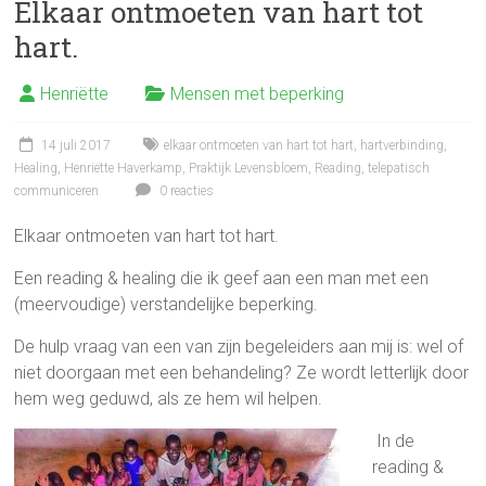
Elkaar ontmoeten van hart tot
b
er
n
hart.
o
ok
Henriëtte
Mensen met beperking
14 juli 2017
elkaar ontmoeten van hart tot hart
,
hartverbinding
,
Healing
,
Henriëtte Haverkamp
,
Praktijk Levensbloem
,
Reading
,
telepatisch
communiceren
0 reacties
Elkaar ontmoeten van hart tot hart.
Een reading & healing die ik geef aan een man met een
(meervoudige) verstandelijke beperking.
De hulp vraag van een van zijn begeleiders aan mij is: wel of
niet doorgaan met een behandeling? Ze wordt letterlijk door
hem weg geduwd, als ze hem wil helpen.
In de
reading &