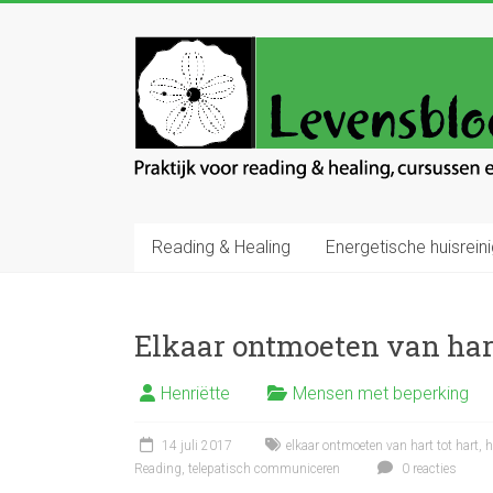
Ga
naar
Levensbloem
inhoud
Praktijk
voor
reading
en
healing
Reading & Healing
Energetische huisreini
Elkaar ontmoeten van hart
Henriëtte
Mensen met beperking
14 juli 2017
elkaar ontmoeten van hart tot hart
,
h
Reading
,
telepatisch communiceren
0 reacties