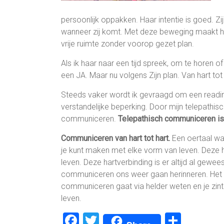
persoonlijk oppakken. Haar intentie is goed. Zijn
wanneer zij komt. Met deze beweging maakt hij d
vrije ruimte zonder voorop gezet plan.
Als ik haar naar een tijd spreek, om te horen of
een JA. Maar nu volgens Zijn plan. Van hart tot 
Steeds vaker wordt ik gevraagd om een readin
verstandelijke beperking. Door mijn telepathi
communiceren.
Telepathisch communiceren is d
Communiceren van hart tot hart.
Een oertaal waa
je kunt maken met elke vorm van leven. Deze h
leven. Deze hartverbinding is er altijd al gewee
communiceren ons weer gaan herinneren. Het is 
communiceren gaat via helder weten en je zin
leven.
F
T
D