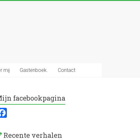
r mij
Gastenboek.
Contact
ijn facebookpagina
F
a
ce
Recente verhalen