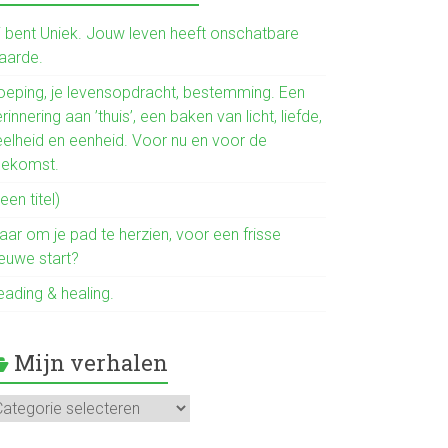
b
o
ij bent Uniek. Jouw leven heeft onschatbare
aarde.
ok
oeping, je levensopdracht, bestemming. Een
rinnering aan ’thuis’, een baken van licht, liefde,
eelheid en eenheid. Voor nu en voor de
oekomst.
een titel)
aar om je pad te herzien, voor een frisse
ieuwe start?
eading & healing.
Mijn verhalen
jn
rhalen