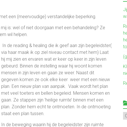
J
w
 met een (meervoudige) verstandelijke beperking.
R
 mij is: wel of niet doorgaan met een behandeling? Ze
he
em wil helpen.
h
In de reading & healing die ik geef aan zijn begeleidster(
t
via haar maak ik op ziel niveau contact met hem) Laat
(g
hij mij zien en ervaren wat er keer op keer in zijn leven
gebeurd. Binnen de instelling waar hij woont komen
Kl
mensen in zijn leven en gaan ze weer. Naast dit
n
gegeven komen ze ook elke keer weer met een nieuw
R
plan. Een nieuw plan van aanpak. Vaak wordt het plan
met veel toeters en bellen begeleid. Mensen komen en
gaan. Ze stappen zijn ‘heilige ruimte’ binnen met een
plan. Zonder hem echt te ontmoeten. In de ontmoeting
staat een plan tussen.
Mi
ve
In de beweging waarin hij de begeleidster zijn ruimte