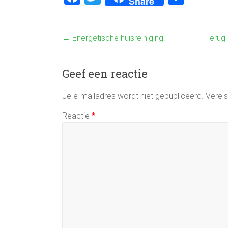
Share
a
wi
el
ce
tt
e
←
Energetische huisreiniging.
Terug 
b
er
n
o
Geef een reactie
ok
Je e-mailadres wordt niet gepubliceerd.
Verei
Reactie
*