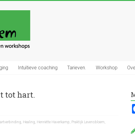
ging
Intuïtieve coaching
Tarieven.
Workshop
Ove
 tot hart.
M
artverbinding
,
Healing
,
Henriëtte Haverkamp
,
Praktijk Levensbloem
,