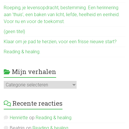
ok
Roeping, je levensopdracht, bestemming. Een herinnering
aan ’thuis’, een baken van licht, liefde, heelheid en eenheid.
Voor nu en voor de toekomst.
(geen titel)
Klaar om je pad te herzien, voor een frisse nieuwe start?
Reading & healing.
Mijn verhalen
Mijn
verhalen
Recente reacties
Henriëtte
op
Reading & healing.
Beatrijs
op
Reading & healing.