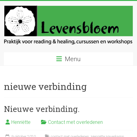
Ga
naar
inhoud
Levensbloem
Menu
Praktijk
voor
reading
nieuwe verbinding
en
healing
Nieuwe verbinding.
Henriëtte
Contact met overledenen
9 oktober 2020
contact met overledenen
,
Henriëtte Haverkamp
,