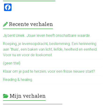
o
F
ok
a
ce
Recente verhalen
b
o
Jij bent Uniek. Jouw leven heeft onschatbare waarde.
ok
Roeping, je levensopdracht, bestemming. Een herinnering
aan ’thuis’, een baken van licht, liefde, heelheid en eenheid.
Voor nu en voor de toekomst.
(geen titel)
Klaar om je pad te herzien, voor een frisse nieuwe start?
Reading & healing.
Mijn verhalen