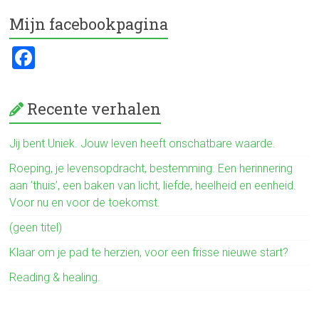
ce
tt
e
Mijn facebookpagina
b
er
n
o
F
ok
a
ce
Recente verhalen
b
o
Jij bent Uniek. Jouw leven heeft onschatbare waarde.
ok
Roeping, je levensopdracht, bestemming. Een herinnering
aan ’thuis’, een baken van licht, liefde, heelheid en eenheid.
Voor nu en voor de toekomst.
(geen titel)
Klaar om je pad te herzien, voor een frisse nieuwe start?
Reading & healing.