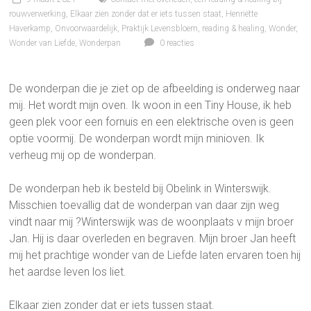
rouwverwerking
,
Elkaar zien zonder dat er iets tussen staat
,
Henriëtte
Haverkamp
,
Onvoorwaardelijk
,
Praktijk Levensbloem
,
reading & healing
,
Wonder
,
Wonder van Liefde
,
Wonderpan
0 reacties
De wonderpan die je ziet op de afbeelding is onderweg naar
mij. Het wordt mijn oven. Ik woon in een Tiny House, ik heb
geen plek voor een fornuis en een elektrische oven is geen
optie voormij. De wonderpan wordt mijn minioven. Ik
verheug mij op de wonderpan.
De wonderpan heb ik besteld bij Obelink in Winterswijk.
Misschien toevallig dat de wonderpan van daar zijn weg
vindt naar mij ?Winterswijk was de woonplaats v mijn broer
Jan. Hij is daar overleden en begraven. Mijn broer Jan heeft
mij het prachtige wonder van de Liefde laten ervaren toen hij
het aardse leven los liet.
Elkaar zien zonder dat er iets tussen staat.