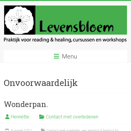
Ga
naar
inhoud
Levensbloem
Menu
Praktijk
voor
reading
Onvoorwaardelijk
en
healing
Wonderpan.
Henriëtte
Contact met overledenen
9 maart 2021
Contact met overleden
,
een reading & healing bij