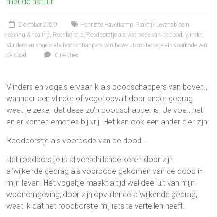
met de natuur
5 oktober 2020
Henriëtte Haverkamp
,
Praktijk Levensbloem
,
reading & healing
,
Roodborstje
,
Roodborstje als voorbode van de dood
,
Vlinder
,
Vlinders en vogels als boodschappers van boven. Roodborstje als voorbode van
de dood.
0 reacties
Vlinders en vogels ervaar ik als boodschappers van boven.,
wanneer een vlinder of vogel opvalt door ander gedrag
weet je zeker dat deze zo’n boodschapper is. Je voelt het
en er komen emoties bij vrij. Het kan ook een ander dier zijn.
Roodborstje als voorbode van de dood….
Het roodborstje is al verschillende keren door zijn
afwijkende gedrag als voorbode gekomen van de dood in
mijn leven. Het vogeltje maakt altijd wel deel uit van mijn
woonomgeving, door zijn opvallende afwijkende gedrag,
weet ik dat het roodborstje mij iets te vertellen heeft.