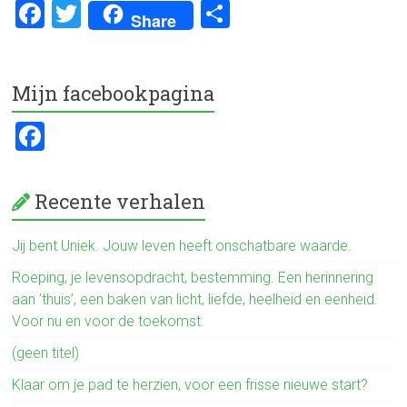
F
T
D
Share
a
wi
el
ce
tt
e
Mijn facebookpagina
b
er
n
o
F
ok
a
ce
Recente verhalen
b
o
Jij bent Uniek. Jouw leven heeft onschatbare waarde.
ok
Roeping, je levensopdracht, bestemming. Een herinnering
aan ’thuis’, een baken van licht, liefde, heelheid en eenheid.
Voor nu en voor de toekomst.
(geen titel)
Klaar om je pad te herzien, voor een frisse nieuwe start?