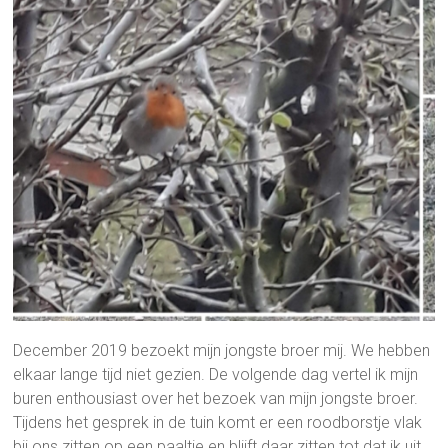
December 2019 bezoekt mijn jongste broer mij. We hebben
elkaar lange tijd niet gezien. De volgende dag vertel ik mijn
buren enthousiast over het bezoek van mijn jongste broer.
Tijdens het gesprek in de tuin komt er een roodborstje vlak
bij ons zitten op een paaltje en blijft daar zitten tot dat ik uit