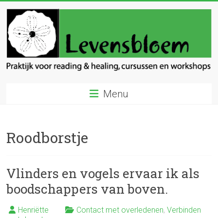
Ga
naar
inhoud
Levensbloem
Menu
Praktijk
voor
reading
Roodborstje
en
healing
Vlinders en vogels ervaar ik als
boodschappers van boven.
Henriëtte
Contact met overledenen
,
Verbinden