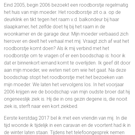
Eind 2005, begin 2006 bezoekt een roodborstje regelmatig
het huis van mijn moeder. Het roodborstje zit o.a. op de
deurklink en tikt tegen het raam v.d. balkondeur bij haar
slaapkamer, het zelfde doet hij bij het raam in de
woonkamer en de garage deur. Mijn moeder verbaasd zich
hierover en deelt het verhaal met mij. Vraagt zich af wat het
roodborstje komt doen? Als ik mij verbind met het
roodborstje om te vragen of er een boodschap is: hoor ik
dat er binnenkort iemand komt te overlijden. Ik geef dit door
aan mijn moeder, we weten niet om wie het gaat. Na deze
boodschap stopt het roodborstje met het bezoeken van
mijn moeder. We laten het vervolgens los. In het voorjaar
2006 krijgen we de boodschap van mijn oudste broer dat hij
ongeneeslijk ziek is. Hij die in ons gezin degene is, die nooit
ziek is, sterft naar een kort ziekbed.
Eerste kerstdag 2017 bel ik met een vriendin van mij. In die
tijd woonde ik tijdelijk in een caravan en de voortent had ik in
de winter laten staan. Tijdens het telefoongesprek nemen