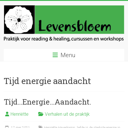
Ga
naar
inhoud
Levensbloem
Menu
Praktijk
voor
reading
Tijd energie aandacht
en
healing
Tijd…Energie…Aandacht.
Henriëtte
Verhalen uit de praktijk
17 mei 2021
Henriëtte Haverkamp
,
liefde is de sterkste energie in