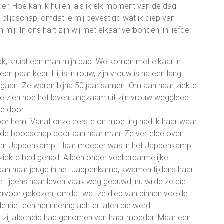
der. Hoe kan ik huilen, als ik elk moment van de dag
n blijdschap, omdat je mij bevestigd wat ik diep van
 mij. In ons hart zijn wij met elkaar verbonden, in liefde.
aak, kruist een man mijn pad. We komen met elkaar in
 paar keer. Hij is in rouw, zijn vrouw is na een lang
gaan. Ze waren bijna 50 jaar samen. Om aan haar ziekte
e zien hoe het leven langzaam uit zijn vrouw weggleed.
te door.
oor hem. Vanaf onze eerste ontmoeting had ik haar waar
k de boodschap door aan haar man. Ze vertelde over
in een Jappenkamp. Haar moeder was in het Jappenkamp
ziekte bed gehad. Alleen onder veel erbarmelijke
aan haar jeugd in het Jappenkamp, kwamen tijdens haar
 tijdens haar leven vaak weg geduwd, nu wilde ze die
ervoor gekozen, omdat wat ze diep van binnen voelde
e niet een herinnering achter laten die werd
ls zij afscheid had genomen van haar moeder. Maar een