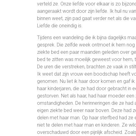
verteld ze. Onze liefde voor elkaar is zo bijzon
aangeraakt wordt door zijn liefde. Ik huil nu va
binnen weet, zijn pad gaat verder net als die van
Liefde die oneindig is.
Tijdens een wandeling die ik bijna dagelijks m
gesprek. Die zelfde week ontmoet ik hem nog een
ziekte bed een paar maanden geleden over ge
bed te zitten was moeilijk geweest voor hem, t
De uren die verstreken, brachten ze vaak in stil
Ik weet dat zijn vrouw een boodschap heeft v
genomen. Nu liet ik haar door komen en gaf i
haar kinderjaren, die ze had door gebracht 
gestorven. Net als haar, had haar moeder een 
omstandigheden. De herinneringen die ze had 
eigen ziekte bed weer naar boven. Deze had ze
delen met haar man. Op haar sterfbed had ze 
niet te delen met haar man en kinderen. Ze wild
overschaduwd door een pijnlijk afscheid. Zoa