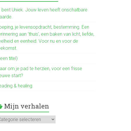
b
o
ij bent Uniek. Jouw leven heeft onschatbare
aarde.
ok
oeping, je levensopdracht, bestemming. Een
rinnering aan ’thuis’, een baken van licht, liefde,
eelheid en eenheid. Voor nu en voor de
oekomst.
een titel)
aar om je pad te herzien, voor een frisse
ieuwe start?
eading & healing.
Mijn verhalen
jn
rhalen