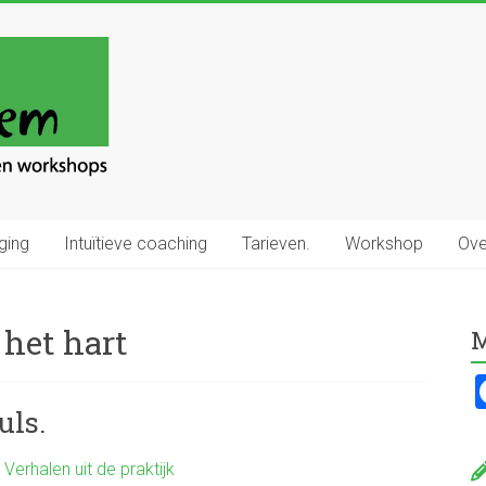
ging
Intuïtieve coaching
Tarieven.
Workshop
Ove
 het hart
M
uls.
,
Verhalen uit de praktijk