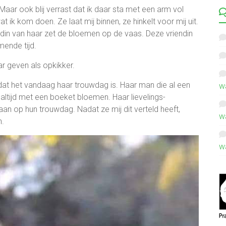
s. Maar ook blij verrast dat ik daar sta met een arm vol
 ik kom doen. Ze laat mij binnen, ze hinkelt voor mij uit.
iendin van haar zet de bloemen op de vaas. Deze vriendin
mende tijd.
r geven als opkikker.
j dat het vandaag haar trouwdag is. Haar man die al een
w
g altijd met een boeket bloemen. Haar lievelings-
an op hun trouwdag. Nadat ze mij dit verteld heeft,
w
n.
w