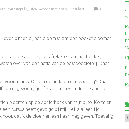
J
vanuit een impuls
,
liefde
,
Verbonden zijn van uit het hart
0
w
R
he
p ik even binnen bij een bloemist om een boeket bloemen
h
t
emen naar de auto. Bij het afrekenen van het boeket,
(g
 waren over van een actie van de postcodeloterij. Daar
Kl
n
ket voor haar is. Oh, zijn de anderen dan voor mij? Daar
R
lf heb uitgezocht, geef ik aan mijn vriendin. De anderen
.
ketten bloemen op de achterbank van mijn auto. Komt er
 een cursus heeft gevolgd bij mij. Het is al een tijd
Ik hoor, dat ik de bloemen aan haar mag geven. Toevallig
Mi
ve