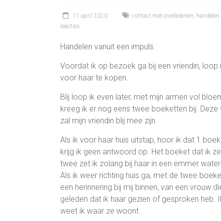
11 april 2020
contact met overledenen
,
handelen 
reacties
Handelen vanuit een impuls.
Voordat ik op bezoek ga bij een vriendin, loo
voor haar te kopen.
Blij loop ik even later, met mijn armen vol blo
kreeg ik er nog eens twee boeketten bij. Deze
zal mijn vriendin blij mee zijn.
Als ik voor haar huis uitstap, hoor ik dat 1 boe
krijg ik geen antwoord op. Het boeket dat ik ze
twee zet ik zolang bij haar in een emmer water
Als ik weer richting huis ga, met de twee boe
een herinnering bij mij binnen, van een vrouw die
geleden dat ik haar gezien of gesproken heb. 
weet ik waar ze woont