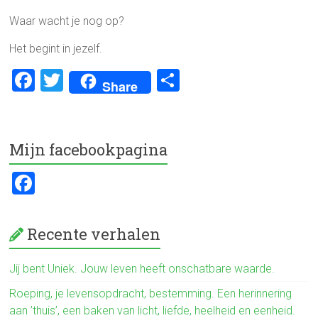
Waar wacht je nog op?
Het begint in jezelf.
F
T
D
Share
a
wi
el
ce
tt
e
b
er
n
Mijn facebookpagina
o
F
ok
a
ce
Recente verhalen
b
o
Jij bent Uniek. Jouw leven heeft onschatbare waarde.
ok
Roeping, je levensopdracht, bestemming. Een herinnering
aan ’thuis’, een baken van licht, liefde, heelheid en eenheid.