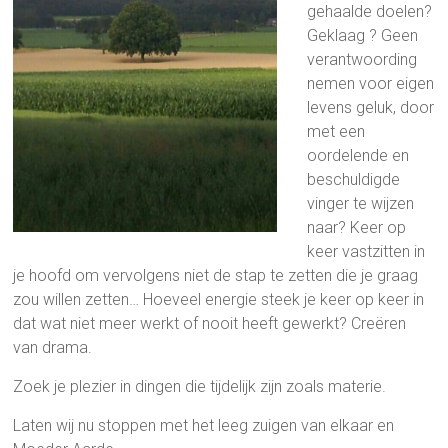
gehaalde doelen?
Geklaag ? Geen
verantwoording
nemen voor eigen
levens geluk, door
met een
oordelende en
beschuldigde
vinger te wijzen
naar? Keer op
keer vastzitten in
je hoofd om vervolgens niet de stap te zetten die je graag
zou willen zetten… Hoeveel energie steek je keer op keer in
dat wat niet meer werkt of nooit heeft gewerkt? Creëren
van drama.
Zoek je plezier in dingen die tijdelijk zijn zoals materie.
Laten wij nu stoppen met het leeg zuigen van elkaar en