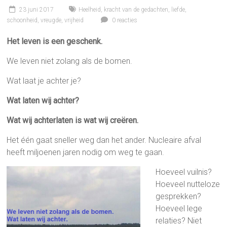
23 juni 2017
Heelheid
,
kracht van de gedachten
,
liefde
,
schoonheid
,
vreugde
,
vrijheid
0 reacties
Het leven is een geschenk.
We leven niet zolang als de bomen.
Wat laat je achter je?
Wat laten wij achter?
Wat wij achterlaten is wat wij creëren.
Het één gaat sneller weg dan het ander. Nucleaire afval
heeft miljoenen jaren nodig om weg te gaan.
Hoe
veel vuilnis?
Hoeveel nutteloze
gesprekken?
Hoeveel lege
relaties? Niet