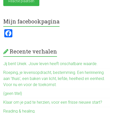
Mijn facebookpagina
F
a
ce
Recente verhalen
b
o
Jij bent Uniek. Jouw leven heeft onschatbare waarde.
ok
Roeping, je levensopdracht, bestemming. Een herinnering
aan ’thuis’, een baken van licht, liefde, heelheid en eenheid.
Voor nu en voor de toekomst.
(geen titel)
Klaar om je pad te herzien, voor een frisse nieuwe start?
Reading & healing.