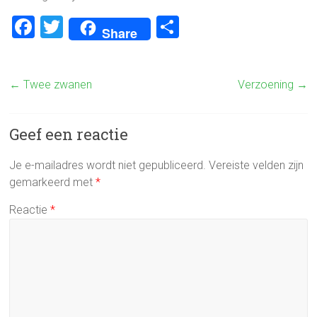
F
T
D
Share
a
wi
el
ce
tt
e
←
Twee zwanen
Verzoening
→
b
er
n
o
Geef een reactie
ok
Je e-mailadres wordt niet gepubliceerd.
Vereiste velden zijn
gemarkeerd met
*
Reactie
*