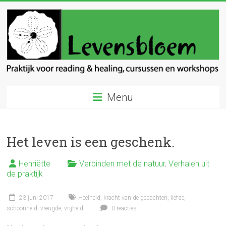
Ga
naar
inhoud
Levensbloem
Menu
Praktijk
voor
reading
Het leven is een geschenk.
en
healing
Henriëtte
Verbinden met de natuur
,
Verhalen uit
de praktijk
23 juni 2017
Heelheid
,
kracht van de gedachten
,
liefde
,
schoonheid
,
vreugde
,
vrijheid
0 reacties