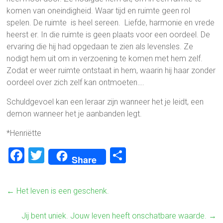
komen van oneindigheid. Waar tijd en ruimte geen rol
spelen. De ruimte is heel sereen. Liefde, harmonie en vrede
heerst er. In die ruimte is geen plaats voor een oordeel. De
ervaring die hij had opgedaan te zien als levensles. Ze
nodigt hem uit om in verzoening te komen met hem zelf.
Zodat er weer ruimte ontstaat in hem, waarin hij haar zonder
oordeel over zich zelf kan ontmoeten….
Schuldgevoel kan een leraar zijn wanneer het je leidt, een
demon wanneer het je aanbanden legt.
*Henriëtte
F
T
D
Share
a
wi
el
ce
tt
e
←
Het leven is een geschenk.
b
er
n
o
Jij bent uniek. Jouw leven heeft onschatbare waarde.
→