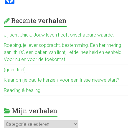
a
ce
Recente verhalen
b
o
Jij bent Uniek. Jouw leven heeft onschatbare waarde.
ok
Roeping, je levensopdracht, bestemming. Een herinnering
aan ’thuis’, een baken van licht, liefde, heelheid en eenheid.
Voor nu en voor de toekomst.
(geen titel)
Klaar om je pad te herzien, voor een frisse nieuwe start?
Reading & healing.
Mijn verhalen
Mijn
verhalen