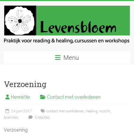
Ga
naar
inhoud
Levensbloem
Menu
Praktijk
voor
reading
Verzoening
en
healing
Henriëtte
Contact met overledenen
24 juni 2017
contact met overledenen
,
Healing
,
inzicht
,
levensles
0 reacties
Verzoening.