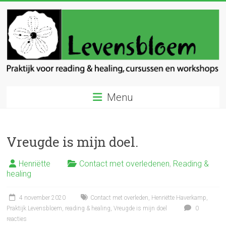
Ga
naar
inhoud
Levensbloem
Menu
Praktijk
voor
reading
Vreugde is mijn doel.
en
healing
Henriëtte
Contact met overledenen
,
Reading &
healing
4 november 2020
Contact met overleden
,
Henriëtte Haverkamp
,
Praktijk Levensbloem
,
reading & healing
,
Vreugde is mijn doel
0
reacties