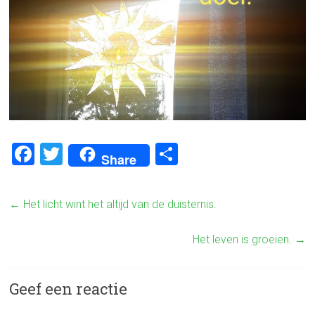
F
T
D
Share
a
wi
el
ce
tt
e
←
Het licht wint het altijd van de duisternis.
b
er
n
o
Het leven is groeien.
→
ok
Geef een reactie