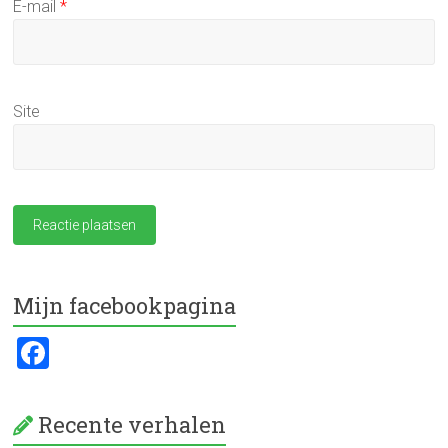
E-mail
*
Site
Mijn facebookpagina
F
a
ce
Recente verhalen