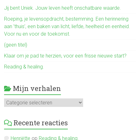
b
o
Jij bent Uniek. Jouw leven heeft onschatbare waarde.
ok
Roeping, je levensopdracht, bestemming. Een herinnering
aan ’thuis’, een baken van licht, liefde, heelheid en eenheid.
Voor nu en voor de toekomst.
(geen titel)
Klaar om je pad te herzien, voor een frisse nieuwe start?
Reading & healing.
Mijn verhalen
Mijn
verhalen
Recente reacties
Henriëtte
op
Reading & healing.