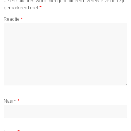
Je e-mailadres wordt niet gepubliceerd.
Vereiste velden zijn
gemarkeerd met
*
Reactie
*
Naam
*