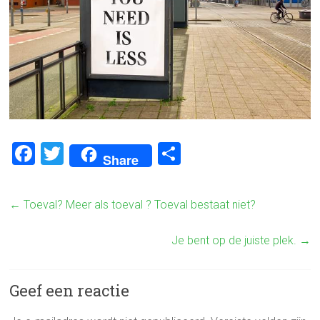
F
T
D
Share
a
wi
el
ce
tt
e
←
Toeval? Meer als toeval ? Toeval bestaat niet?
b
er
n
o
Je bent op de juiste plek.
→
ok
Geef een reactie