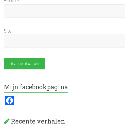
E-mail
*
Site
Mijn facebookpagina
F
a
ce
Recente verhalen
b