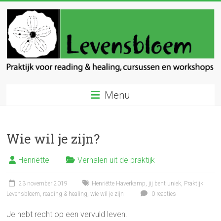
Ga
naar
inhoud
Levensbloem
Menu
Praktijk
voor
reading
Wie wil je zijn?
en
healing
Henriëtte
Verhalen uit de praktijk
23 november 2019
Henriëtte Haverkamp
,
jij bent uniek
,
Praktijk
Levensbloem
,
reading & healing
,
wie wil je zijn
0 reacties
Je hebt recht op een vervuld leven.