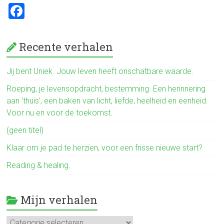
F
a
ce
Recente verhalen
b
o
Jij bent Uniek. Jouw leven heeft onschatbare waarde.
ok
Roeping, je levensopdracht, bestemming. Een herinnering
aan ’thuis’, een baken van licht, liefde, heelheid en eenheid.
Voor nu en voor de toekomst.
(geen titel)
Klaar om je pad te herzien, voor een frisse nieuwe start?
Reading & healing.
Mijn verhalen
Mijn