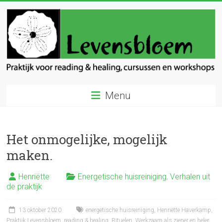
Ga
naar
inhoud
Levensbloem
Menu
Praktijk
voor
reading
Het onmogelijke, mogelijk
en
maken.
healing
Henriëtte
Energetische huisreiniging
,
Verhalen uit
de praktijk
13 oktober 2020
energetische huisreiniging
,
Henriëtte Haverkamp
,
Praktijk Levensbloem
,
reading & healing
,
Rituelen
,
Werkzaam als ziener en heler