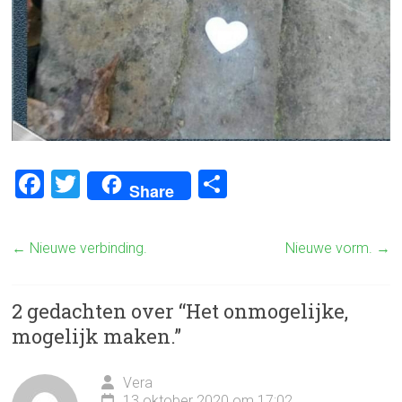
F
T
D
Share
a
wi
el
ce
tt
e
←
Nieuwe verbinding.
Nieuwe vorm.
→
b
er
n
o
2 gedachten over “
Het onmogelijke,
ok
mogelijk maken.
”
Vera
13 oktober 2020 om 17:02