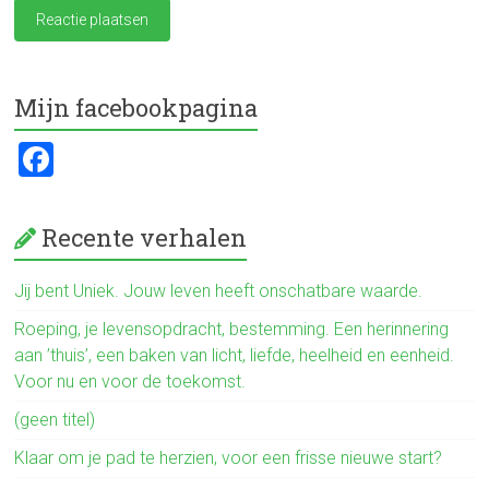
Mijn facebookpagina
F
a
ce
Recente verhalen
b
o
Jij bent Uniek. Jouw leven heeft onschatbare waarde.
ok
Roeping, je levensopdracht, bestemming. Een herinnering
aan ’thuis’, een baken van licht, liefde, heelheid en eenheid.
Voor nu en voor de toekomst.
(geen titel)
Klaar om je pad te herzien, voor een frisse nieuwe start?