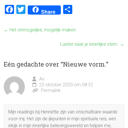
F
T
D
Share
a
wi
el
ce
tt
e
←
Het onmogelijke, mogelijk maken.
b
er
n
o
Luister naar je innerlijke stem.
→
ok
Eén gedachte over “
Nieuwe vorm.
”
An
23 oktober 2020 om 08:32
Permalink
Mijn readings bij Henriëtte zijn van onschatbare waarde
voor mij. Het zijn de ijkpunten in mijn spirituele reis, een
inkijk in mijn innerlijke belevingswereld en helpen me,