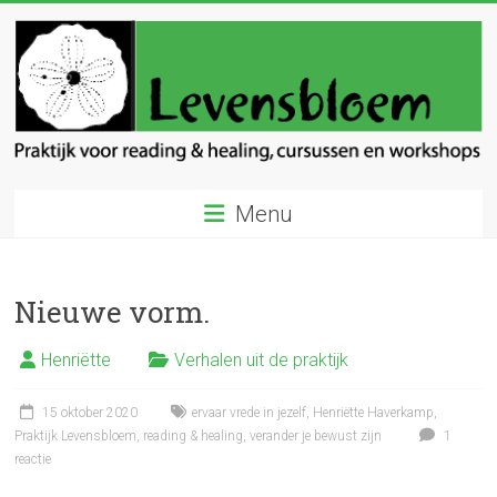
Ga
naar
inhoud
Levensbloem
Menu
Praktijk
voor
reading
Nieuwe vorm.
en
healing
Henriëtte
Verhalen uit de praktijk
15 oktober 2020
ervaar vrede in jezelf
,
Henriëtte Haverkamp
,
Praktijk Levensbloem
,
reading & healing
,
verander je bewust zijn
1
reactie