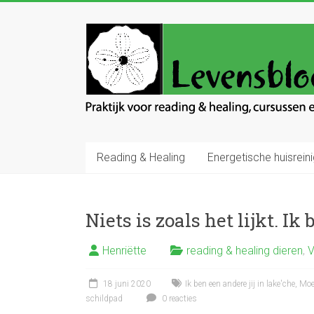
Ga
naar
Levensbloem
inhoud
Praktijk
voor
reading
en
healing
Reading & Healing
Energetische huisreini
Niets is zoals het lijkt. Ik
Henriëtte
reading & healing dieren
,
V
18 juni 2020
Ik ben een andere jij in lake'che
,
Moe
schildpad
0 reacties