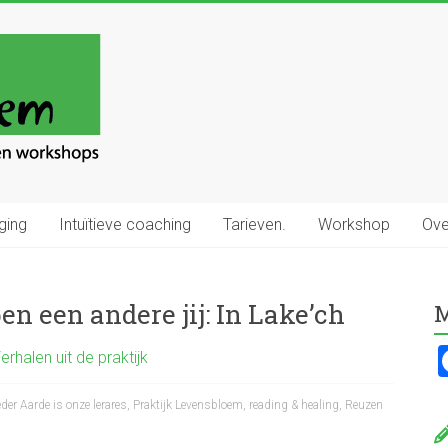
ging
Intuïtieve coaching
Tarieven.
Workshop
Ove
 ben een andere jij: In Lake’ch
M
erhalen uit de praktijk
der Aarde is onze lerares
,
Praktijk Levensbloem
,
reading & healing
,
Reuzen