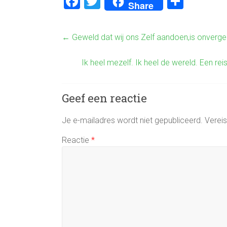
F
T
D
Share
a
wi
el
ce
tt
e
←
Geweld dat wij ons Zelf aandoen,is onvergeef
b
er
n
o
Ik heel mezelf. Ik heel de wereld. Een re
ok
Geef een reactie
Je e-mailadres wordt niet gepubliceerd.
Verei
Reactie
*