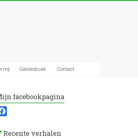
r mij
Gastenboek.
Contact
ijn facebookpagina
F
a
ce
Recente verhalen