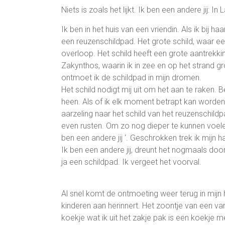
Niets is zoals het lijkt. Ik ben een andere jij: In 
Ik ben in het huis van een vriendin. Als ik bij h
een reuzenschildpad. Het grote schild, waar ee
overloop. Het schild heeft een grote aantrekkin
Zakynthos, waarin ik in zee en op het strand g
ontmoet ik de schildpad in mijn dromen.
Het schild nodigt mij uit om het aan te raken. 
heen. Als of ik elk moment betrapt kan worde
aarzeling naar het schild van het reuzenschildp
even rusten. Om zo nog dieper te kunnen voelen
ben een andere jij ‘. Geschrokken trek ik mijn h
Ik ben een andere jij, dreunt het nogmaals door
ja een schildpad. Ik vergeet het voorval.
Al snel komt de ontmoeting weer terug in mijn 
kinderen aan herinnert. Het zoontje van een va
koekje wat ik uit het zakje pak is een koekje 