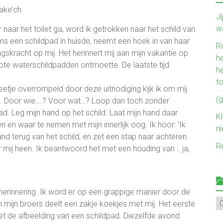
Lake’ch.
J
w
aar naar het toilet ga, word ik getrokken naar het schild van
ns een schildpad in huisde, neemt een hoek in van haar
R
gskracht op mij. Het herinnert mij aan mijn vakantie op
he
rote waterschildpadden ontmoette. De laatste tijd
h
t
Beetje overrompeld door deze uitnodiging kijk ik om mij
(g
n. Door wie….? Voor wat…? Loop dan toch zonder
ad. Leg mijn hand op het schild. Laat mijn hand daar
Kl
 en waar te nemen met mijn innerlijk oog. Ik hoor: ‘Ik
n
and terug van het schild, en zet een stap naar achteren.
R
 mij heen. Ik beantwoord het met een houding van :. ja,
herinnering. Ik word er op een grappige manier door de
Mi
n mijn broers deelt een zakje koekjes met mij. Het eerste
ve
met de afbeelding van een schildpad. Diezelfde avond