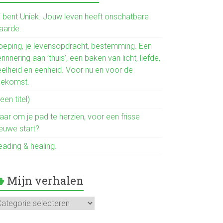
b
o
ij bent Uniek. Jouw leven heeft onschatbare
aarde.
ok
oeping, je levensopdracht, bestemming. Een
rinnering aan ’thuis’, een baken van licht, liefde,
eelheid en eenheid. Voor nu en voor de
oekomst.
een titel)
aar om je pad te herzien, voor een frisse
ieuwe start?
eading & healing.
Mijn verhalen
jn
rhalen