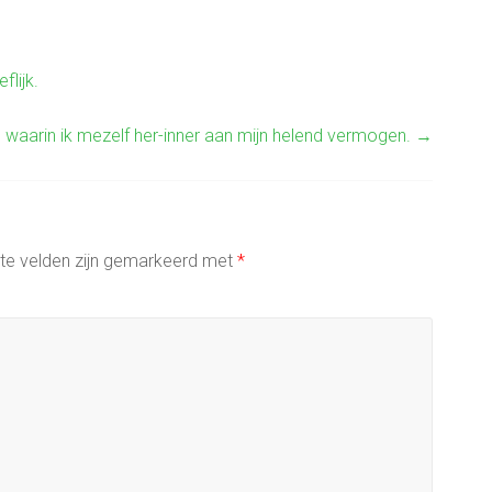
lijk.
is waarin ik mezelf her-inner aan mijn helend vermogen.
→
ste velden zijn gemarkeerd met
*