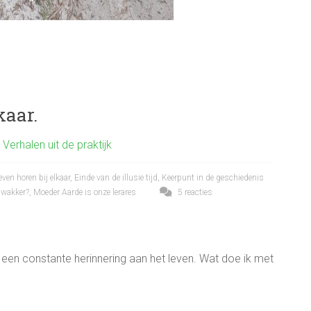
kaar.
,
Verhalen uit de praktijk
even horen bij elkaar
,
Einde van de illusie tijd
,
Keerpunt in de geschiedenis
 wakker?
,
Moeder Aarde is onze lerares
5 reacties
s een constante herinnering aan het leven. Wat doe ik met