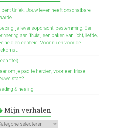
b
o
ij bent Uniek. Jouw leven heeft onschatbare
aarde.
ok
oeping, je levensopdracht, bestemming. Een
rinnering aan ’thuis’, een baken van licht, liefde,
eelheid en eenheid. Voor nu en voor de
oekomst.
een titel)
aar om je pad te herzien, voor een frisse
ieuwe start?
eading & healing.
Mijn verhalen
jn
rhalen