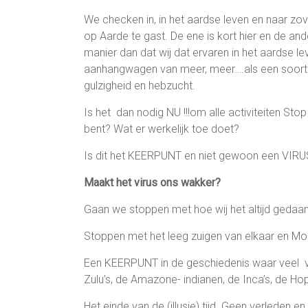
We checken in, in het aardse leven en naar zovee
op Aarde te gast. De ene is kort hier en de ander
manier dan dat wij dat ervaren in het aardse 
aanhangwagen van meer, meer….als een soort l
gulzigheid en hebzucht.
Is het dan nodig NU !!!om alle activiteiten St
bent? Wat er werkelijk toe doet?
Is dit het KEERPUNT en niet gewoon een VIRU
Maakt het virus ons wakker?
Gaan we stoppen met hoe wij het altijd ged
Stoppen met het leeg zuigen van elkaar en Mo
Een KEERPUNT in de geschiedenis waar veel vo
Zulu’s, de Amazone- indianen, de Inca’s, de Ho
Het einde van de (illusie) tijd. Geen verleden