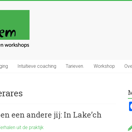
ging
Intuïtieve coaching
Tarieven.
Workshop
Ove
erares
M
 ben een andere jij: In Lake’ch
erhalen uit de praktijk