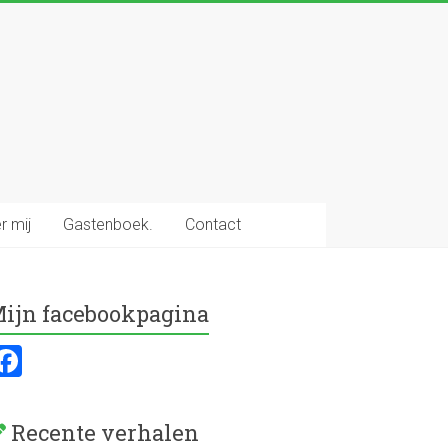
r mij
Gastenboek.
Contact
ijn facebookpagina
F
a
ce
Recente verhalen