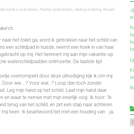
J
der Aarde is onze lerares
,
Praktijk Levensbloem
,
reading & healing
,
Reuzen
w
R
Lake’ch.
he
aar naar het toilet ga, word ik getrokken naar het schild van
h
ns een schildpad in huisde, neemt een hoek in van haar
t
gskracht op mij. Het herinnert mij aan mijn vakantie op
(g
rote waterschildpadden ontmoette. De laatste tijd
Kl
Beetje overrompeld door deze uitnodiging kijk ik om mij
n
n. Door wie….? Voor wat…? Loop dan toch zonder
R
ad. Leg mijn hand op het schild. Laat mijn hand daar
 en waar te nemen met mijn innerlijk oog. Ik hoor: ‘Ik
and terug van het schild, en zet een stap naar achteren.
 mij heen. Ik beantwoord het met een houding van :. ja,
Mi
ve