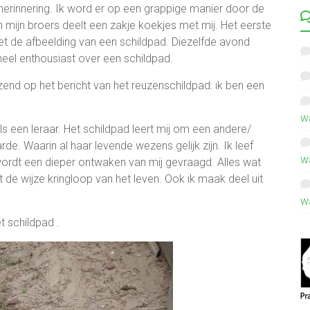
herinnering. Ik word er op een grappige manier door de
n mijn broers deelt een zakje koekjes met mij. Het eerste
met de afbeelding van een schildpad. Diezelfde avond
heel enthousiast over een schildpad.
nd op het bericht van het reuzenschildpad: ik ben een
w
s een leraar. Het schildpad leert mij om een andere/
e. Waarin al haar levende wezens gelijk zijn. Ik leef
w
wordt een dieper ontwaken van mij gevraagd. Alles wat
de wijze kringloop van het leven. Ook ik maak deel uit
w
t schildpad .