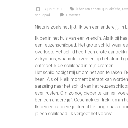
18 juni 2020
Ik ben een andere jij in lake'che
,
Moe
schildpad
0 reacties
Niets is zoals het lijkt. Ik ben een andere jij: In 
Ik ben in het huis van een vriendin. Als ik bij h
een reuzenschildpad. Het grote schild, waar ee
overloop. Het schild heeft een grote aantrekkin
Zakynthos, waarin ik in zee en op het strand g
ontmoet ik de schildpad in mijn dromen.
Het schild nodigt mij uit om het aan te raken. 
heen. Als of ik elk moment betrapt kan worde
aarzeling naar het schild van het reuzenschildp
even rusten. Om zo nog dieper te kunnen voelen
ben een andere jij ‘. Geschrokken trek ik mijn h
Ik ben een andere jij, dreunt het nogmaals door
ja een schildpad. Ik vergeet het voorval.