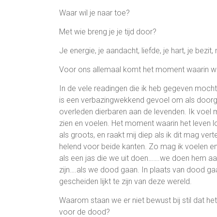
Waar wil je naar toe?
Met wie breng je je tijd door?
Je energie, je aandacht, liefde, je hart, je bezit
Voor ons allemaal komt het moment waarin w
In de vele readingen die ik heb gegeven moch
is een verbazingwekkend gevoel om als doorge
overleden dierbaren aan de levenden. Ik voe
zien en voelen. Het moment waarin het leven los
als groots, en raakt mij diep als ik dit mag ve
helend voor beide kanten. Zo mag ik voelen en 
als een jas die we uit doen…….we doen hem aa
zijn….als we dood gaan. In plaats van dood ga
gescheiden lijkt te zijn van deze wereld.
Waarom staan we er niet bewust bij stil dat h
voor de dood?