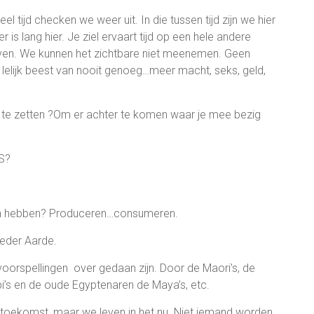
l tijd checken we weer uit. In die tussen tijd zijn we hier
 is lang hier. Je ziel ervaart tijd op een hele andere
leven. We kunnen het zichtbare niet meenemen. Geen
elijk beest van nooit genoeg…meer macht, seks, geld,
op te zetten ?Om er achter te komen waar je mee bezig
S?
aan hebben? Produceren…consumeren.
eder Aarde.
orspellingen over gedaan zijn. Door de Maori’s, de
pi’s en de oude Egyptenaren de Maya’s, etc.
 en toekomst, maar we leven in het nu. Niet iemand worden