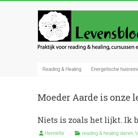
Ga
naar
Levensbloem
inhoud
Praktijk
voor
reading
en
healing
Reading & Healing
Energetische huisreini
Moeder Aarde is onze l
Niets is zoals het lijkt. Ik
Henriëtte
reading & healing dieren
,
V