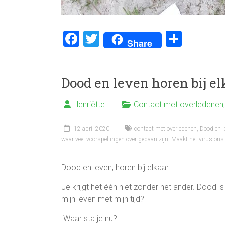
F
T
D
Share
a
wi
el
ce
tt
e
Dood en leven horen bij el
b
er
n
o
Henriëtte
Contact met overledenen
ok
12 april 2020
contact met overledenen
,
Dood en l
waar veel voorspellingen over gedaan zijn
,
Maakt het virus ons
Dood en leven, horen bij elkaar.
Je krijgt het één niet zonder het ander. Dood i
mijn leven met mijn tijd?
Waar sta je nu?