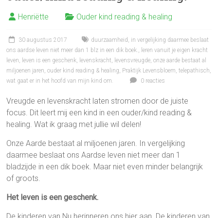
Henriëtte
Ouder kind reading & healing
30 augustus 2017
duurzaamheid
,
in vergelijking daarmee beslaat
ons aardse leven niet meer dan 1 blz in een dik boek.
,
leren vanuit je eigen kracht
leven
,
leven is een geschenk
,
levenskracht
,
levensvreugde
,
onze aarde bestaat al
miljoenen jaren
,
ouder kind reading & healing
,
Praktijk Levensbloem
,
telepathisch
,
wat gaat er in het hoofd van mijn kind om.
0 reacties
Vreugde en levenskracht laten stromen door de juiste
focus. Dit leert mij een kind in een ouder/kind reading &
healing. Wat ik graag met jullie wil delen!
Onze Aarde bestaat al miljoenen jaren. In vergelijking
daarmee beslaat ons Aardse leven niet meer dan 1
bladzijde in een dik boek. Maar niet even minder belangrijk
of groots.
Het leven is een geschenk.
De kinderen van Nu herinneren ons hier aan. De kinderen van