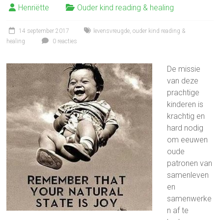
Henriëtte
Ouder kind reading & healing
14 september 2017
levensvreugde
,
ouder kind reading &
healing
0 reacties
De missie
van deze
prachtige
kinderen is
krachtig en
hard nodig
om eeuwen
oude
patronen van
samenleven
en
samenwerke
n af te