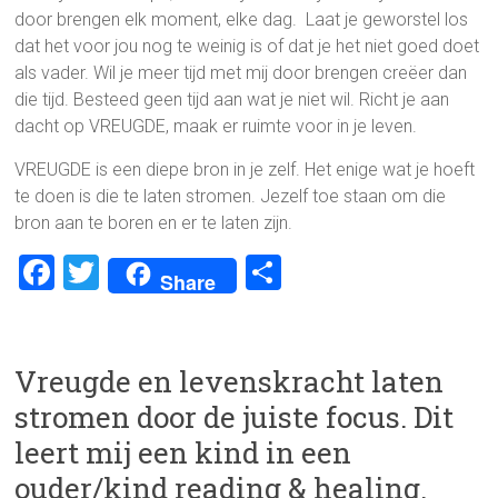
door brengen elk moment, elke dag. Laat je geworstel los
dat het voor jou nog te weinig is of dat je het niet goed doet
als vader. Wil je meer tijd met mij door brengen creëer dan
die tijd. Besteed geen tijd aan wat je niet wil. Richt je aan
dacht op VREUGDE, maak er ruimte voor in je leven.
VREUGDE is een diepe bron in je zelf. Het enige wat je hoeft
te doen is die te laten stromen. Jezelf toe staan om die
bron aan te boren en er te laten zijn.
F
T
D
Share
a
wi
el
ce
tt
e
b
er
n
Vreugde en levenskracht laten
o
stromen door de juiste focus. Dit
ok
leert mij een kind in een
ouder/kind reading & healing.