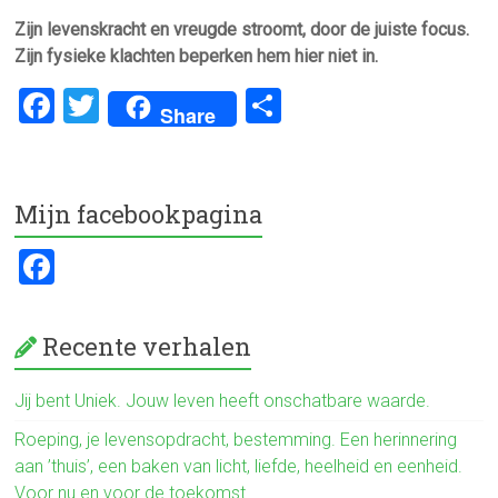
Zijn levenskracht en vreugde stroomt, door de juiste focus.
Zijn fysieke klachten beperken hem hier niet in.
F
T
D
Share
a
wi
el
ce
tt
e
b
er
n
Mijn facebookpagina
o
F
ok
a
ce
Recente verhalen
b
o
Jij bent Uniek. Jouw leven heeft onschatbare waarde.
ok
Roeping, je levensopdracht, bestemming. Een herinnering
aan ’thuis’, een baken van licht, liefde, heelheid en eenheid.
Voor nu en voor de toekomst.