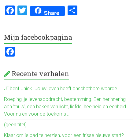
F
T
D
Share
a
wi
el
ce
tt
e
Mijn facebookpagina
b
er
n
o
F
ok
a
ce
Recente verhalen
b
o
Jij bent Uniek. Jouw leven heeft onschatbare waarde.
ok
Roeping, je levensopdracht, bestemming. Een herinnering
aan ’thuis’, een baken van licht, liefde, heelheid en eenheid.
Voor nu en voor de toekomst.
(geen titel)
Klaar om je pad te herzien, voor een frisse nieuwe start?