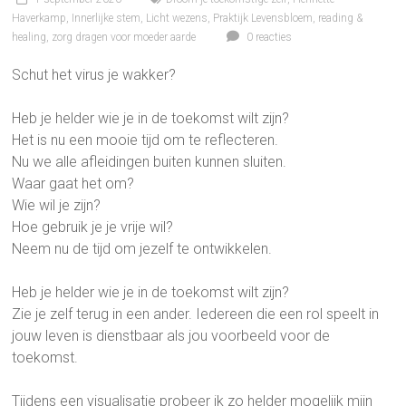
Haverkamp
,
Innerlijke stem
,
Licht wezens
,
Praktijk Levensbloem
,
reading &
healing
,
zorg dragen voor moeder aarde
0 reacties
Schut het virus je wakker?
Heb je helder wie je in de toekomst wilt zijn?
Het is nu een mooie tijd om te reflecteren.
Nu we alle afleidingen buiten kunnen sluiten.
Waar gaat het om?
Wie wil je zijn?
Hoe gebruik je je vrije wil?
Neem nu de tijd om jezelf te ontwikkelen.
Heb je helder wie je in de toekomst wilt zijn?
Zie je zelf terug in een ander. Iedereen die een rol speelt in
jouw leven is dienstbaar als jou voorbeeld voor de
toekomst.
Tijdens een visualisatie probeer ik zo helder mogelijk mijn