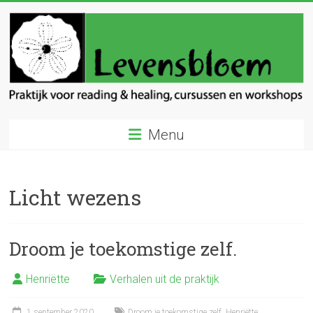
Ga
naar
inhoud
Levensbloem
Menu
Praktijk
voor
reading
Licht wezens
en
healing
Droom je toekomstige zelf.
Henriëtte
Verhalen uit de praktijk
1 september 2020
Droom je toekomstige zelf
,
Henriëtte