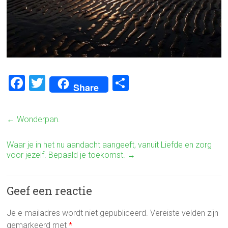
F
T
D
Share
a
wi
el
ce
tt
e
←
Wonderpan.
b
er
n
o
Waar je in het nu aandacht aangeeft, vanuit Liefde en zorg
voor jezelf. Bepaald je toekomst.
→
ok
Geef een reactie
Je e-mailadres wordt niet gepubliceerd.
Vereiste velden zijn
gemarkeerd met
*