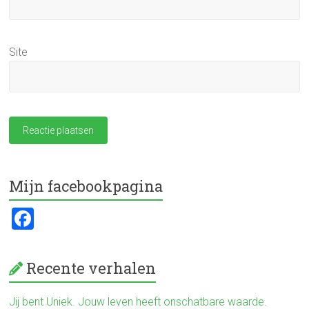
Site
Mijn facebookpagina
F
a
ce
Recente verhalen
b
o
Jij bent Uniek. Jouw leven heeft onschatbare waarde.