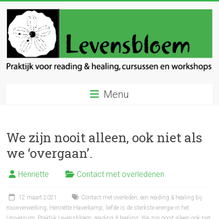
Ga
naar
inhoud
Levensbloem
Menu
Praktijk
voor
reading
We zijn nooit alleen, ook niet als
en
we ‘overgaan’.
healing
Henriëtte
Contact met overledenen
12 maart 2021
Contact met overleden
,
een reading & healing bij
rouwverwerking
,
Henriëtte Haverkamp
,
liefde is de sterkste energie in het
Universum
,
Praktijk Levensbloem
,
reading & healing
,
We zijn nooit alleen ook niet