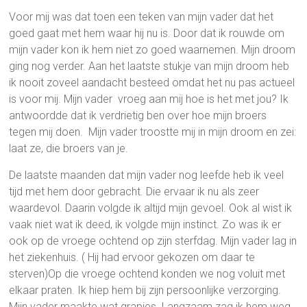
Voor mij was dat toen een teken van mijn vader dat het
goed gaat met hem waar hij nu is. Door dat ik rouwde om
mijn vader kon ik hem niet zo goed waarnemen. Mijn droom
ging nog verder. Aan het laatste stukje van mijn droom heb
ik nooit zoveel aandacht besteed omdat het nu pas actueel
is voor mij. Mijn vader vroeg aan mij hoe is het met jou? Ik
antwoordde dat ik verdrietig ben over hoe mijn broers
tegen mij doen. Mijn vader troostte mij in mijn droom en zei:
laat ze, die broers van je.
De laatste maanden dat mijn vader nog leefde heb ik veel
tijd met hem door gebracht. Die ervaar ik nu als zeer
waardevol. Daarin volgde ik altijd mijn gevoel. Ook al wist ik
vaak niet wat ik deed, ik volgde mijn instinct. Zo was ik er
ook op de vroege ochtend op zijn sterfdag. Mijn vader lag in
het ziekenhuis. ( Hij had ervoor gekozen om daar te
sterven)Op die vroege ochtend konden we nog voluit met
elkaar praten. Ik hiep hem bij zijn persoonlijke verzorging.
Mijn vader maakte wat grapjes. Langzaam zag ik hem weg