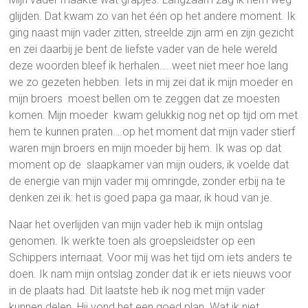
glijden. Dat kwam zo van het één op het andere moment. Ik
ging naast mijn vader zitten, streelde zijn arm en zijn gezicht
en zei daarbij je bent de liefste vader van de hele wereld
deze woorden bleef ik herhalen…..weet niet meer hoe lang
we zo gezeten hebben. Iets in mij zei dat ik mijn moeder en
mijn broers moest bellen om te zeggen dat ze moesten
komen. Mijn moeder kwam gelukkig nog net op tijd om met
hem te kunnen praten….op het moment dat mijn vader stierf
waren mijn broers en mijn moeder bij hem. Ik was op dat
moment op de slaapkamer van mijn ouders, ik voelde dat
de energie van mijn vader mij omringde, zonder erbij na te
denken zei ik: het is goed papa ga maar, ik houd van je.
Naar het overlijden van mijn vader heb ik mijn ontslag
genomen. Ik werkte toen als groepsleidster op een
Schippers internaat. Voor mij was het tijd om iets anders te
doen. Ik nam mijn ontslag zonder dat ik er iets nieuws voor
in de plaats had. Dit laatste heb ik nog met mijn vader
kunnen delen. Hij vond het een goed plan. Wat ik niet