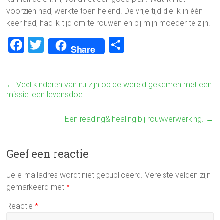
voorzien had, werkte toen helend. De vrije tijd die ik in één
keer had, had ik tijd om te rouwen en bij mijn moeder te zijn.
F
T
D
Share
a
wi
el
ce
tt
e
←
Veel kinderen van nu zijn op de wereld gekomen met een
b
er
n
missie: een levensdoel.
o
ok
Een reading& healing bij rouwverwerking.
→
Geef een reactie
Je e-mailadres wordt niet gepubliceerd.
Vereiste velden zijn
gemarkeerd met
*
Reactie
*