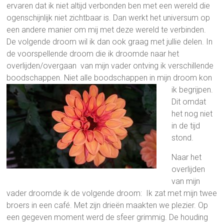
ervaren dat ik niet altijd verbonden ben met een wereld die
ogenschijnlijk niet zichtbaar is. Dan werkt het universum op
een andere manier om mij met deze wereld te verbinden.
De volgende droom wil ik dan ook graag met jullie delen. In
de voorspellende droom die ik droomde naar het
overlijden/overgaan van mijn vader ontving ik verschillende
boodschappen. Niet alle boodschappen in mijn droom kon
ik begrijpen
.
Dit omdat
het nog niet
in de tijd
stond.
Naar het
overlijden
van mijn
vader droomde ik de volgende droom: Ik zat met mijn twee
broers in een café. Met zijn drieën maakten we plezier. Op
een gegeven moment werd de sfeer grimmig. De houding