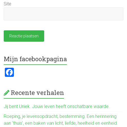
Site
Mijn facebookpagina
F
a
ce
Recente verhalen
b
o
Jij bent Uniek. Jouw leven heeft onschatbare waarde.
ok
Roeping, je levensopdracht, bestemming. Een herinnering
aan ’thuis’, een baken van licht, liefde, heelheid en eenheid.