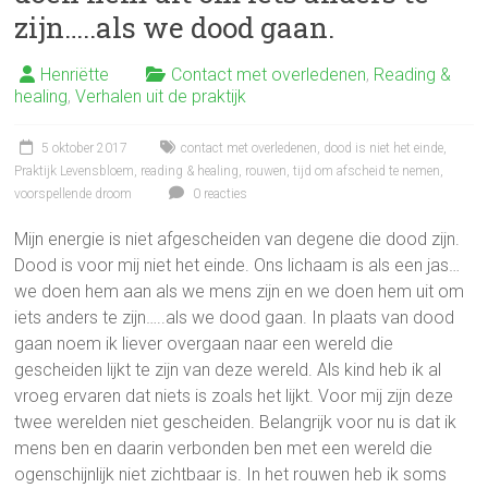
zijn…..als we dood gaan.
Henriëtte
Contact met overledenen
,
Reading &
healing
,
Verhalen uit de praktijk
5 oktober 2017
contact met overledenen
,
dood is niet het einde
,
Praktijk Levensbloem
,
reading & healing
,
rouwen
,
tijd om afscheid te nemen
,
voorspellende droom
0 reacties
Mijn energie is niet afgescheiden van degene die dood zijn.
Dood is voor mij niet het einde. Ons lichaam is als een jas…
we doen hem aan als we mens zijn en we doen hem uit om
iets anders te zijn…..als we dood gaan. In plaats van dood
gaan noem ik liever overgaan naar een wereld die
gescheiden lijkt te zijn van deze wereld. Als kind heb ik al
vroeg ervaren dat niets is zoals het lijkt. Voor mij zijn deze
twee werelden niet gescheiden. Belangrijk voor nu is dat ik
mens ben en daarin verbonden ben met een wereld die
ogenschijnlijk niet zichtbaar is. In het rouwen heb ik soms