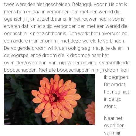
twee werelden niet gescheiden. Belangrijk voor nu is dat ik
mens ben en daarin verbonden ben met een wereld die
ogenschijnlijk niet zichtbaar is. In het rouwen heb ik soms
ervaren dat ik niet altijd verbonden ben met een wereld die
ogenschijnlijk niet zichtbaar is. Dan werkt het universum op
een andere manier om mij met deze wereld te verbinden.
De volgende droom wil ik dan ook graag met jullie delen. In
de voorspellende droom die ik droomde naar het
overlijden/overgaan van mijn vader ontving ik verschillende
boodschappen. Niet alle boodschappen in mijn droom kon
ik begrijpen
.
Dit omdat
het nog niet
in de tijd
stond.
Naar het
overlijden
van mijn