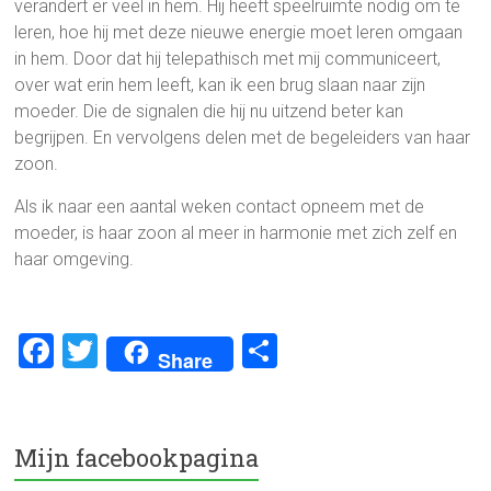
verandert er veel in hem. Hij heeft speelruimte nodig om te
leren, hoe hij met deze nieuwe energie moet leren omgaan
in hem. Door dat hij telepathisch met mij communiceert,
over wat erin hem leeft, kan ik een brug slaan naar zijn
moeder. Die de signalen die hij nu uitzend beter kan
begrijpen. En vervolgens delen met de begeleiders van haar
zoon.
Als ik naar een aantal weken contact opneem met de
moeder, is haar zoon al meer in harmonie met zich zelf en
haar omgeving.
F
T
D
Share
a
wi
el
ce
tt
e
b
er
n
Mijn facebookpagina