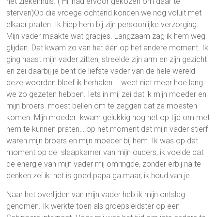
het ziekenhuis. ( Hij had ervoor gekozen om daar te
sterven)Op die vroege ochtend konden we nog voluit met
elkaar praten. Ik hiep hem bij zijn persoonlijke verzorging.
Mijn vader maakte wat grapjes. Langzaam zag ik hem weg
glijden. Dat kwam zo van het één op het andere moment. Ik
ging naast mijn vader zitten, streelde zijn arm en zijn gezicht
en zei daarbij je bent de liefste vader van de hele wereld
deze woorden bleef ik herhalen…..weet niet meer hoe lang
we zo gezeten hebben. Iets in mij zei dat ik mijn moeder en
mijn broers moest bellen om te zeggen dat ze moesten
komen. Mijn moeder kwam gelukkig nog net op tijd om met
hem te kunnen praten….op het moment dat mijn vader stierf
waren mijn broers en mijn moeder bij hem. Ik was op dat
moment op de slaapkamer van mijn ouders, ik voelde dat
de energie van mijn vader mij omringde, zonder erbij na te
denken zei ik: het is goed papa ga maar, ik houd van je.
Naar het overlijden van mijn vader heb ik mijn ontslag
genomen. Ik werkte toen als groepsleidster op een