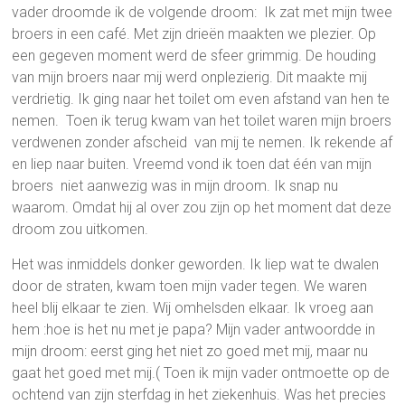
vader droomde ik de volgende droom: Ik zat met mijn twee
broers in een café. Met zijn drieën maakten we plezier. Op
een gegeven moment werd de sfeer grimmig. De houding
van mijn broers naar mij werd onplezierig. Dit maakte mij
verdrietig. Ik ging naar het toilet om even afstand van hen te
nemen. Toen ik terug kwam van het toilet waren mijn broers
verdwenen zonder afscheid van mij te nemen. Ik rekende af
en liep naar buiten. Vreemd vond ik toen dat één van mijn
broers niet aanwezig was in mijn droom. Ik snap nu
waarom. Omdat hij al over zou zijn op het moment dat deze
droom zou uitkomen.
Het was inmiddels donker geworden. Ik liep wat te dwalen
door de straten, kwam toen mijn vader tegen. We waren
heel blij elkaar te zien. Wij omhelsden elkaar. Ik vroeg aan
hem :hoe is het nu met je papa? Mijn vader antwoordde in
mijn droom: eerst ging het niet zo goed met mij, maar nu
gaat het goed met mij.( Toen ik mijn vader ontmoette op de
ochtend van zijn sterfdag in het ziekenhuis. Was het precies