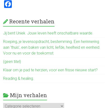
o
F
ok
a
ce
Recente verhalen
b
o
Jij bent Uniek. Jouw leven heeft onschatbare waarde.
ok
Roeping, je levensopdracht, bestemming. Een herinnering
aan ’thuis’, een baken van licht, liefde, heelheid en eenheid.
Voor nu en voor de toekomst.
(geen titel)
Klaar om je pad te herzien, voor een frisse nieuwe start?
Reading & healing.
Mijn verhalen
Mijn