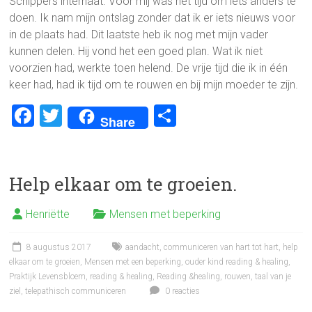
Schippers internaat. Voor mij was het tijd om iets anders te
doen. Ik nam mijn ontslag zonder dat ik er iets nieuws voor
in de plaats had. Dit laatste heb ik nog met mijn vader
kunnen delen. Hij vond het een goed plan. Wat ik niet
voorzien had, werkte toen helend. De vrije tijd die ik in één
keer had, had ik tijd om te rouwen en bij mijn moeder te zijn.
F
T
D
Share
a
wi
el
ce
tt
e
b
er
n
Help elkaar om te groeien.
o
Henriëtte
Mensen met beperking
ok
8 augustus 2017
aandacht
,
communiceren van hart tot hart
,
help
elkaar om te groeien
,
Mensen met een beperking
,
ouder kind reading & healing
,
Praktijk Levensbloem
,
reading & healing
,
Reading &healing
,
rouwen
,
taal van je
ziel
,
telepathisch communiceren
0 reacties