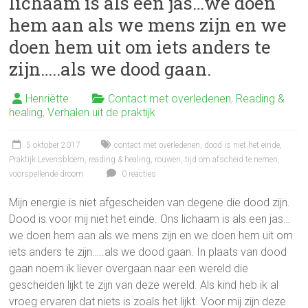
lichaam is als een jas…we doen
hem aan als we mens zijn en we
doen hem uit om iets anders te
zijn…..als we dood gaan.
Henriëtte
Contact met overledenen
,
Reading &
healing
,
Verhalen uit de praktijk
5 oktober 2017
contact met overledenen
,
dood is niet het einde
,
Praktijk Levensbloem
,
reading & healing
,
rouwen
,
tijd om afscheid te nemen
,
voorspellende droom
0 reacties
Mijn energie is niet afgescheiden van degene die dood zijn.
Dood is voor mij niet het einde. Ons lichaam is als een jas…
we doen hem aan als we mens zijn en we doen hem uit om
iets anders te zijn…..als we dood gaan. In plaats van dood
gaan noem ik liever overgaan naar een wereld die
gescheiden lijkt te zijn van deze wereld. Als kind heb ik al
vroeg ervaren dat niets is zoals het lijkt. Voor mij zijn deze