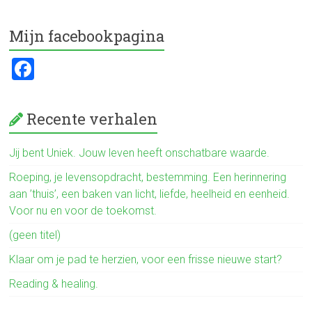
ce
tt
e
b
er
n
Mijn facebookpagina
o
F
ok
a
ce
Recente verhalen
b
o
Jij bent Uniek. Jouw leven heeft onschatbare waarde.
ok
Roeping, je levensopdracht, bestemming. Een herinnering
aan ’thuis’, een baken van licht, liefde, heelheid en eenheid.
Voor nu en voor de toekomst.
(geen titel)
Klaar om je pad te herzien, voor een frisse nieuwe start?
Reading & healing.