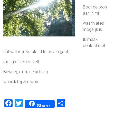
Boor de bron
aan in mij,
waarin alles
mogelijk is.
Ik maak
contact met
dat wat mijn verstand te boven gaat,
mijn grenzeloze zelf.
Beweeg mij in de richting,
waar ik blij van word.
F
T
D
Share
a
wi
el