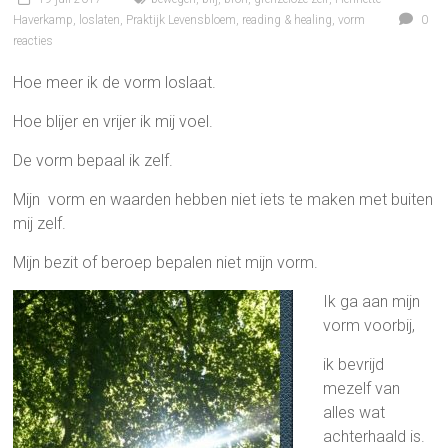
Haverkamp
,
loslaten
,
Praktijk Levensbloem
,
reading & healing
,
vorm
0
reacties
Hoe meer ik de vorm loslaat.
Hoe blijer en vrijer ik mij voel.
De vorm bepaal ik zelf.
Mijn vorm en waarden hebben niet iets te maken met buiten
mij zelf.
Mijn bezit of beroep bepalen niet mijn vorm.
Ik ga aan mijn
vorm voorbij,
ik bevrijd
mezelf van
alles wat
achterhaald is.