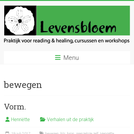
Ga
naar
inhoud
Levensbloem
Menu
Praktijk
voor
reading
bewegen
en
healing
Vorm.
Henriëtte
Verhalen uit de praktijk
19 juli 2017
bewegen
,
blij
,
bron
,
grenzeloze zelf
,
Henriëtte